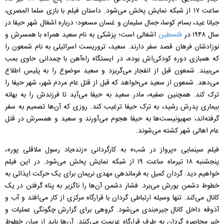
ساعت ۱۷ از شبکه نمایش پخش می‌شود. داستان فیلم با بازی سلما المصری،
جیانا عید، بسام کوسا، جمال سلیمان و غسان مسعود؛ درباره اشغال شهر حیفا در
سال ۱۹۴۸ در
فلسطین
اشغالی است؛ پزشکی به نام سعید همراه با همسرش و
نوزادشان فرهان قصد سفر دارند. سعید، تروریست اسرائیلی به نام شمعون را
که همبازی دوره کودکی‌اش بوده، در ایستگاه راه‌آهن با چمدانی حاوی بمب
می‌بیند. شمعون قبل از انفجار می‌گریزد و سعید موضوع را به پلیس اطلاع
می‌دهد. شمعون از سعید می‌خواهد که قبل از قتل عام مردم شهر، شهر حیفا را
ترک کند. همچنین صفیه، مادر سعید به حیفا می‌آید تا فرزندش را به بهانه
بیماری پدرش رشید، به ترک حیفا ترغیب کند. روزی که آن‌ها تصمیم به سفر
گرفته‌اند، صهیونیست‌ها به حیفا هجوم می‌آورند و سعید و همسرش در قتل
عام اهالی شهر کشته می‌شوند.
فیلم سینمایی «پرواز در شب» به کارگردانی «زنده‌یاد رسول ملاقلی پور»،
پنجشنبه ۱۸ تیرماه ساعت ۱۹ از شبکه نمایش پخش می‌شود. در این فیلم
خواهیم دید: گردان کمیل به فرماندهی مهدی نریمان برای یک حرکت ایذائی به
خطوط دشمن یورش می‌برد. فشار دشمن آن‌ها را ناگزیر به پناه گرفتن در یک
کانال می‌کند. تنها وسیله ارتباطی گردان با قرارگاه مرکزی از کار می‌افتد و آب و
آذوقه داخل کانال جیره‌بندی می‌شود. گروهی برای گزارش چگونگی عملیات و
خبر محاصره گردان به طرف قرارگاه عزیمت می‌کنند. آن‌ها باید از میان خطوط