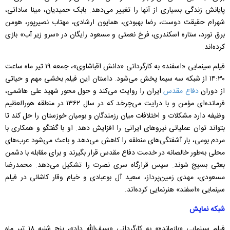
پایانش زندگی بسیاری از آنها را تغییر می‌دهد. بابک حمیدیان، مینا ساداتی،
شهرام حقیقت دوست، رضا بهبودی، همایون ارشادی، مهتاب نصیرپور، هومن
برق نورد، ستاره اسکندری، فرخ نعمتی و مسعود رایگان در «سرو زیر آب» بازی
کرده‌اند.
فیلم سینمایی «اسفند» به کارگردانی «دانش اقباشاوی»، جمعه ۱۹ تیر ماه ساعت
۱۴:۳۰ از شبکه سه سیما پخش می‌شود. داستان این فیلم بخشی مهم و حیاتی
از دوران
دفاع مقدس
ایران را روایت می‌کند و حول محور شهید علی هاشمی،
فرمانده‌ای مؤمن و با درایت می‌چرخد که در سال ۱۳۶۲ در منطقه هورالعظیم
وظیفه دارد مشکلات و اختلافات میان رزمندگان و بومیان خوزستان را حل کند تا
بتواند توان عملیاتی نیروهای ایرانی را افزایش دهد. او با گفتگو و همکاری با
مردم بومی، بار آشفتگی‌های منطقه را کاهش می‌دهد و باعث می‌شود عرب‌های
محلی به‌طور خالصانه در خدمت دفاع مقدس قرار بگیرند و برای مقابله با دشمن
بعثی بسیج شوند. سپس قرارگاه سری نصرت را تشکیل می‌دهد. محمدرضا
مسعودی، مهدی زمین‌پرداز، سعید آل بوعبادی و خیام وقار کاشانی در فیلم
سینمایی «اسفند» هنرنمایی کرده‌اند.
شبکه نمایش
فیلم سینمایی «بازمانده» به کارگردانی «سیف‌الله داد»، پنج شنبه ۱۸ تیر ماه