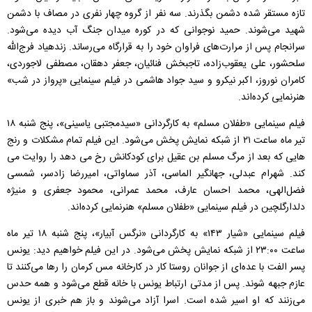
تازه مستقر شده دشمن بگذرند. سه نفر از گروه چهار نفری در مصاف با دشمن
شهید می‌شوند. حمید نوجوانی که در کوره میدان جنگ آب دیده می‌شود.
سرانجام پس از مرارت‌های فراوان خود را به قرارگاه می‌رساند. زندهیاد فرج‌الله
سلحشور، علی یعقوب‌زاده، تاجبخش فنائیان، جعفر دهقان، مصطفی لاجوردی،
کامران نوروز، اکبر نیکرو و سید جواد هاشمی در فیلم سینمایی «پرواز در شب»
هنرنمایی کرده‌اند.
فیلم سینمایی «طفلان مسلم» به کارگردانی «سیدمجتبی یاسینی»، پنج شنبه ۱۸
تیر ماه ساعت ۲۱ از شبکه نمایش پخش می‌شود.‌ این فیلم تمام مشکلات و رنج
هایی که بعد از مرگ مسلم بن عقیل برای کودکانش رخ می دهد را روایت می
کند. شهرام عبدلی، جهانگیر الماسی، آذر سماواتی، امیررضا زادسر، شمسی
فضل‌الهی، محمد احسان عارف، محمد عمرانی، محمود جعفری و منیژه
دلدارگلچین در فیلم سینمایی «طفلان مسلم» هنرنمایی کرده‌اند.
فیلم سینمایی «شیار ۱۴۳» به کارگردانی «نرگس آبیار»، پنج شنبه ۱۸ تیر ماه
ساعت ۲۳:۰۰ از شبکه نمایش پخش می‌شود. در این فیلم خواهیم دید: یونس
پسر الفت با عده‌ای از جوانان روستا کار در کارخانه مس کرمان را رها می‌کنند تا
عازم جبهه شوند. پس از مدتی ارتباط یونس با خانه قطع می‌شود و همه حدس
می‌زنند که او اسیر شده است. اسرا آزاد می‌شوند و باز هم خبری از یونس