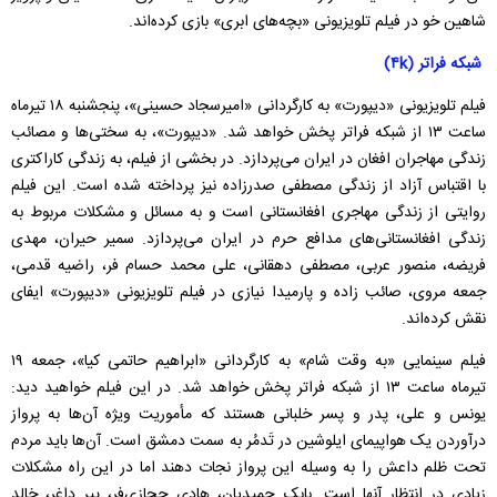
شاهین خو در فیلم تلویزیونی «بچه‌های ابری» بازی کرده‌اند.
شبکه فراتر (۴k)
فیلم تلویزیونی «دیپورت» به کارگردانی «امیرسجاد حسینی»، پنجشنبه ۱۸ تیرماه
ساعت ۱۳ از شبکه فراتر پخش خواهد شد. «دیپورت»، به سختی‌ها و مصائب
زندگی مهاجران افغان در ایران می‌پردازد. در بخشی از فیلم، به زندگی کاراکتری
با اقتباس آزاد از زندگی مصطفی صدرزاده نیز پرداخته شده است. این فیلم
روایتی از زندگی مهاجری افغانستانی است و به مسائل و مشکلات مربوط به
زندگی افغانستانی‌های مدافع حرم در ایران می‌پردازد. سمیر حیران، مهدی
فریضه، منصور عربی، مصطفی دهقانی، علی محمد حسام فر، راضیه قدمی،
جمعه مروی، صائب زاده و پارمیدا نیازی در فیلم تلویزیونی «دیپورت» ایفای
نقش کرده‌اند.
فیلم سینمایی «به وقت شام» به کارگردانی «ابراهیم حاتمی کیا»، جمعه ۱۹
تیرماه ساعت ۱۳ از شبکه فراتر پخش خواهد شد. در این فیلم خواهید دید:
یونس و علی، پدر و پسر خلبانی هستند که مأموریت ویژه آن‌ها به پرواز
درآوردن یک هواپیمای ایلوشین در تَدمُر به سمت دمشق است. آن‌ها باید مردم
تحت ظلم داعش را به وسیله این پرواز نجات دهند اما در این راه مشکلات
زیادی در انتظار آنها است. بابک حمیدیان، هادی حجازی‌فر، پیر داغر، خالد