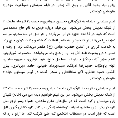
ربانی‌ نیا، وحید آقاپور و روح‌ الله زمانی در فیلم سینمایی «موقعیت مهدی»
هنرنمایی کرده‌اند.
فیلم سینمایی «یلدا» به کارگردانی «حسن میرباقری»، جمعه ۱۹ تیر ماه ساعت ۲۱
از شبکه نمایش پخش می‌شود. این فیلم درباره فردی به نام حاج محمدعلی
است که خود در گذشته تعزیه خوانی می‌کرده و هر سال در ماه محرم، مراسم
تعزیه برپا می‌کند. او که خود را به خاطر اتفاقات گذشته و پشت کردن حاج رضا
به خدمت گزاری در آستان حضرت عباس (ع) مقصر می‌داند، نزد او رفته و
ضمن دادن وصیت نامه اش به او، از حاج رضا می‌خواهد. محمدرضا شریفی‌نیا،
کاظم هژیر آزاد، چنگیز جلیلوند، اسماعیل خلج، فریبا کوثری، ماه‌چهره خلیلی،
الهام پاوه‌نژاد، حمیدرضا آذرنگ، سیدمهرداد ضیائی، حامد میرباقری، بیژن
افشار، حمید عطائی، اکبر سلطانعلی و سحر افتاده در فیلم سینمایی «یلدا»
هنرنمایی کرده‌اند.
فیلم سینمایی «کارو» به کارگردانی «احمد مرادپور»، جمعه ۱۹ تیر ماه ساعت ۲۳
از شبکه نمایش پخش می‌شود. در این فیلم خواهیم دید: می می (خاله) شیلان
زنی میانسال و کرد است که در سال‌های دفاع مقدس، همراه پسر نوجوانش
کارو در یکی از روستاهای اطراف کرمانشاه زندگی می‌کند. کارو کشتی گیری قابل
است که قرار است در مسابقات انتخابی تیم ملی شرکت کند اما آرزو دارد که