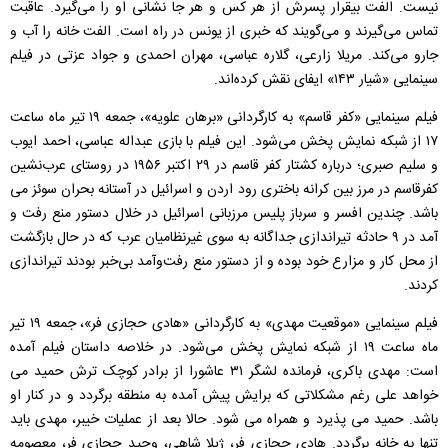
نیست. الفت بیقرار پسرش از هر کس و هر جا نشانی او را می‌گیرد. عاقبت
تماس می‌گیرند و می‌گویند که خبری از یونس در راه است. الفت خانه را آب و
جارو می‌کند. مریلا زارعی، گلاره عباسی، مهران احمدی و جواد عزتی در فیلم
سینمایی «شیار ۱۴۳» ایفای نقش کرده‌اند.
فیلم سینمایی «کفر قاسم» به کارگردانی «برهان علویه»، جمعه ۱۹ تیر ماه ساعت
۱۷ از شبکه نمایش پخش می‌شود. این فیلم با بازی عبداله عباسی، احمد ایوب
و سلیم صبری؛ درباره کشتار کفر قاسم در ۲۹ اکتبر ۱۹۵۶ در روستای عرب‌نشین
کفرقاسم در مرز بین کرانه باختری رود اردن و اسرائیل در آستانه بحران سوئز می
باشد. چندین افسر و سرباز پلیس مرزبانی اسرائیل در خلال دستور منع رفت و
آمد در ۹ حادثه تیراندازی جداگانه به سوی غیرنظامیان عرب که در حال بازگشت
از محل کار و مزارع خود بوده و از دستور منع رفت‌وآمد بی‌خبر بودند تیراندازی
کردند.
فیلم سینمایی «موقعیت مهدی» به کارگردانی «هادی حجازی‌ فر»، جمعه ۱۹ تیر
ماه ساعت ۱۹ از شبکه نمایش پخش می‌شود. در خلاصه داستان فیلم آمده
است: مهدی باکری، فرمانده لشگر ۳۱ عاشورا از برادر کوچک ترش حمید می‌
خواهد علی رغم مشکلاتی که برایش پیش آمده به منطقه برگردد و در کنار او
باشد. حمید می‌ پذیرد و همراه می‌ شود. حالا بعد از عملیات خیبر، مهدی باید
تنها به خانه برگردد. هادی حجازی‌ فر، ژیلا شاهی، وحید حجازی‌ فر، معصومه