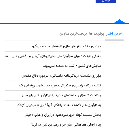
آخرین اخبار
پربازدید ها
پربحث ترین عناوین
سینمای جنگ از قهرمان‌سازی کلیشه‌ای فاصله می‌گیرد
معرفی هیئت داوران سوگواره ملی نمایش‌های آیینی و مذهبی «نی‌ناله»
نمایش‌های کشور ٢ شب به صحنه نمی‌روند
برگزاری نشست «زندگی‌نامه‌ داستانی» در موزه دفاع مقدس
کتاب «برنامه راهبردی حکمرانی‌محور» بنیاد شهید رونمایی شد
پرداخت ۲۱ هزار وام اشتغال جدید به ایثارگران تا پایان سال
به کارگیری هنر «کشف معنا»؛ راهکار تأثیرگذاری تئاتر دینی کودک
پخش مستند کوتاه «روز سیزدهم» در ایران و عراق + فیلم
پیام اصلی هماهنگی میان حرّ و زهیر بن قین در کربلا