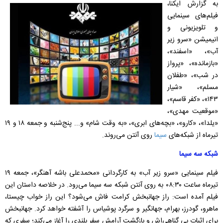
به گزارش ایکنا،
فیلم‌های سینمایی
و تلویزیونی و
انیمیشن «سرو زیر
آب»، «اسفند»،
«بازمانده»، «پرواز
در شب»، «طفلان
مسلم»، «شیار
۱۴۳»، «کفر قاسم»،
«موقعیت مهدی»،
«یلدا»، «کارو»، «بچه‌های ابری»، «به وقت شام» و... پنج‌شنبه و جمعه ۱۸ و ۱۹
تیرماه از شبکه‌های
سیما
روی آنتن می‌روند.
شبکه سه سیما
فیلم سینمایی «سرو زیر آب» به کارگردانی «محمدعلی باشه آهنگر»، جمعه ۱۹
تیرماه ساعت ۰۸:۳۰ به روی آنتن شبکه سه سیما می‌رود. در خلاصه داستان این
فیلم آمده است: راز جهانبخش کرامت فاش می‌شود؟ این راز خواب چیستا،
ماهرو، گودرز، بهرام، جهانگیر و سرگرد پوشیاس را آشفته خواهد کرد. جهانبخش
برای اثبات بی گناهی‌اش و بازگشت آرامش سفر بلندی را آغاز می‌کند؛ سفری که