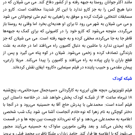
مانند اکثر جوانان روستا به جبهه رفته و از کشور دفاع کند. می می شیلان که در
دنیا هیچ کس را به جز کارو ندارد با این کار شدیدا مخالفت است. کارو در
مسابقات انتخابی شرکت کرده و موفق به راهیابی به تیم ملی نوجوانان می شود
و می می شیلان به شهر می رود تا برای او هدیه‌ای بخرد اما وقتی به روستا باز
می‌گردد، متوجه می‌شود که کارو خود را در کامیونی که برای کمک به جبهه‌ها
قاطر جا به جا می‌کرده، مخفی کرده و به جبهه رفته است. می می شیلان که جز
کارو امیدی ندارد با ماشین به دنبال کامیون راه می‌افتد اما در جاده، به علت
بارندگی تصادف کرده و زخمی می‌شود. شیلان در کوه پناه می گیرد و پس از
قطع باران با پای پیاده به راه می‌افتد و کامیون را پیدا می‌کند. مریلا زارعی،
پیمان مقدمی و حبیب پاینده در فیلم سینمایی «کارو» ایفای نقش کرده‌اند.
شبکه کودک
فیلم تلویزیونی «بچه های ابری» به کارگردانی «سیدجمال سیدحاتمی»، پنج‌شنبه
۱۸ تیرماه ساعت ۱۴ از شبکـه کودک پخش خواهد شد. در خلاصه داستان این
فیلم آمده است: محمدعلی با پدرش حاج آقا به حسینیه می‌رود و در آنجا با
دختر کوچکی به نام زهرا که نوه خادم آنجاست آشنا می شود یک شب شخصی
اعلامیه به محمدعلی می‌دهد و او که نمی‌داند چیست بین بچه ها و در قسمت
زنانه پخش می‌کند و بعد وقتی مامورین ساواک به حسینیه می‌آیند مجبور
می‌شود که با اعلامیه ها فرار کند. حامد زیاران، ملیکا ناظری، محمد فیلی و پرویز