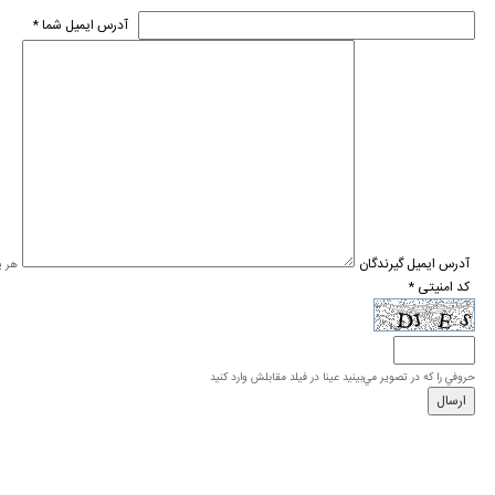
* آدرس ايميل شما
* آدرس ايميل گيرندگان
هر یک
* کد امنیتی
حروفي را كه در تصوير مي‌بينيد عينا در فيلد مقابلش وارد كنيد