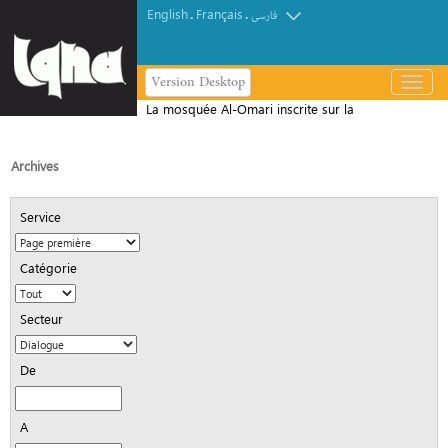
English
Français
.
.
فارسی
Version Desktop
باز
و
La mosquée Al-Omari inscrite sur la
بسته
liste du patrimoine de l'UNESCO
کردن
منو
Archives
Service
Catégorie
Secteur
De
A