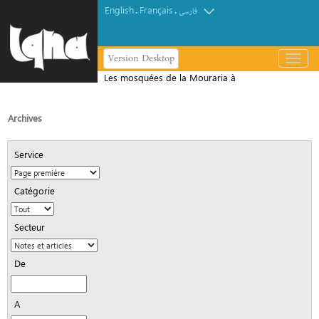
English
Français
.
.
فارسی
Version Desktop
باز
و
Les mosquées de la Mouraria à
بسته
Lisbonne débordent face à l'afflux des
کردن
fidèles
منو
Archives
Service
Catégorie
Secteur
De
A