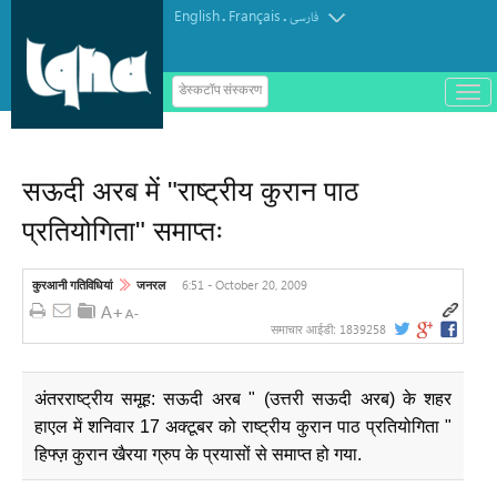
English
Français
.
.
فارسی
ب
डेस्कटॉप संस्करण
ا
ز
و
ب
س
सऊदी अरब में "राष्ट्रीय कुरान पाठ
ت
ه
प्रतियोगिता" समाप्तः
ک
ر
د
ن
6:51 - October 20, 2009
कुरआनी गतिविधियां
जनरल
م
ن
و
1839258
समाचार आईडी:
अंतरराष्ट्रीय समूह: सऊदी अरब " (उत्तरी सऊदी अरब) के शहर
हाएल में शनिवार 17 अक्टूबर को राष्ट्रीय कुरान पाठ प्रतियोगिता "
हिफ्ज़ कुरान खैरया ग्रुप के प्रयासों से समाप्त हो गया.