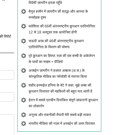
विदेशी ज़ायरीन इराक पहुँचे
बैनुल हरमैन में ज़ायरीन की श्रद्धा और आस्था के
मनमोहक दृश्य
मलेशिया की 66वीं अंतरराष्ट्रीय क़ुरआन प्रतियोगिता
12 से 18 अक्टूबर तक आयोजित होगी
की रिपोर्ट
सऊदी अरब की 46वीं अंतरराष्ट्रीय क़ुरआन
प्रतियोगिता के विवरण की घोषणा
पूरे क़ुरआन का हिफ़्ज़: ग़ज़ा की एक बच्ची के अकेलेपन
के घावों का मरहम + वीडियो
अरबईन ज़ायरीन ने हज़रत अब्बास (अ.स.) के
सांस्कृतिक मोकिब का गर्मजोशी से स्वागत किया
शहीद इस्माईल हनिया के बेटे ने कहा: मुझे अब्बा की
क़ुरआन तिलावत की महफ़िलों की बहुत याद आती है
ईरान में सबसे प्राचीन दिनांकित संपूर्ण ज़ाफ़रानी क़ुरआन
का लोकार्पण
अनुभव और तकनीकी तैयारी मेरी सबसे बड़ी ताकत
भारतीय मीडिया की नज़र में अरबईन की अमर विरासत