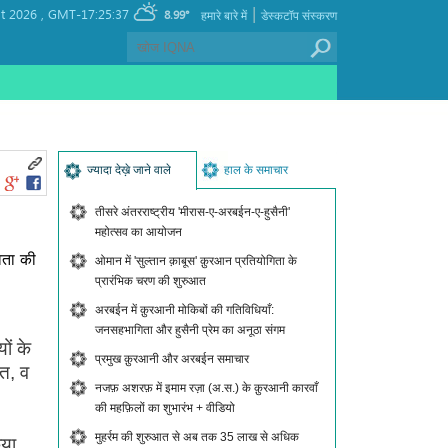
|
t 2026 ,
GMT-17:25:37
8.99°
हमारे बारे में
डेस्कटॉप संस्करण
ज्यादा देख़े जाने वाले
हाल के समाचार
तीसरे अंतरराष्ट्रीय 'मीरास-ए-अरबईन-ए-हुसैनी'
महोत्सव का आयोजन
वता की
ओमान में 'सुल्तान क़ाबूस' क़ुरआन प्रतियोगिता के
प्रारंभिक चरण की शुरुआत
अरबईन में क़ुरआनी मोकिबों की गतिविधियाँ:
जनसहभागिता और हुसैनी प्रेम का अनूठा संगम
ों के
प्रमुख क़ुरआनी और अरबईन समाचार
ीत, व
नजफ़ अशरफ़ में इमाम रज़ा (अ.स.) के क़ुरआनी कारवाँ
की महफ़िलों का शुभारंभ + वीडियो
मुहर्रम की शुरुआत से अब तक 35 लाख से अधिक
िया