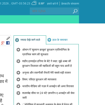
|
t 2026 ,
GMT-03:56:23
8.99°
हमारे बारे में
डेस्कटॉप संस्करण
ज्यादा देख़े जाने वाले
हाल के समाचार
ओमान में 'सुल्तान क़ाबूस' क़ुरआन प्रतियोगिता के
प्रारंभिक चरण की शुरुआत
शहीद इस्माईल हनिया के बेटे ने कहा: मुझे अब्बा की
क़ुरआन तिलावत की महफ़िलों की बहुत याद आती है
अनुभव और तकनीकी तैयारी मेरी सबसे बड़ी ताकत
बाथ
विषय: पवित्र क़ुरआन की व्यापकता
व में
भारतीय मीडिया की नज़र में अरबईन की अमर विरासत
शलमचेह सीमा पर 24 घंटे ज़ायरीन-ए-अरबईन की सेवा
लिए
जारी
है
ंडोनेशिया में क़ुरआनी अध्ययन के क्षेत्र में ईरान की