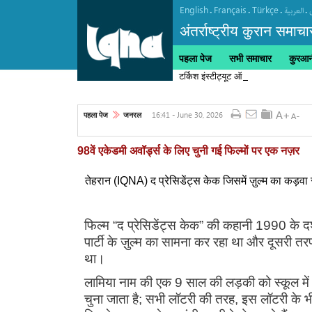
English
Français
Türkçe
.
.
.
.
العربیة
अंतर्राष्ट्रीय कुरान समाचा
पहला पेज
सभी समाचार
कुरआनी
टर्किश इंस्टीट्यूट ऑफ इस्लामिक थॉट का
16:41 - June 30, 2026
पहला पेज
जनरल
98वें एकेडमी अवॉर्ड्स के लिए चुनी गई फिल्मों पर एक नज़र
तेहरान (IQNA) द प्रेसिडेंट्स केक जिसमें ज़ुल्म का कड़वा 
फिल्म “द प्रेसिडेंट्स केक” की कहानी 1990 के द
पार्टी के ज़ुल्म का सामना कर रहा था और दूसरी त
था।
लामिया नाम की एक 9 साल की लड़की को स्कूल में लॉट
चुना जाता है; सभी लॉटरी की तरह, इस लॉटरी के भी 