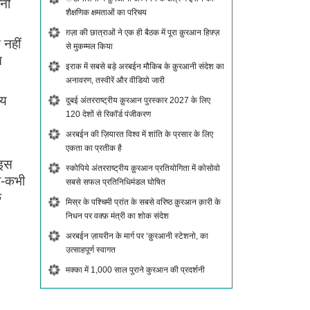
ीनी
शैक्षणिक क्षमताओं का परिचय
ग़ज़ा की छात्राओं ने एक ही बैठक में पूरा क़ुरआन हिफ़्ज़
 नहीं
से मुकम्मल किया
त
इराक में सबसे बड़े अरबईन मौकिब के क़ुरआनी संदेश का
अनावरण, तस्वीरें और वीडियो जारी
ाय
दुबई अंतरराष्ट्रीय क़ुरआन पुरस्कार 2027 के लिए
120 देशों से रिकॉर्ड पंजीकरण
अरबईन की ज़ियारत विश्व में शांति के प्रसार के लिए
एकता का प्रतीक है
 इस
स्कोपिये अंतरराष्ट्रीय क़ुरआन प्रतियोगिता में कोसोवो
भी-कभी
सबसे सफल प्रतिनिधिमंडल घोषित
े
मिस्र के पश्चिमी प्रांत के सबसे वरिष्ठ क़ुरआन क़ारी के
निधन पर वक्फ़ मंत्री का शोक संदेश
अरबईन ज़ायरीन के मार्ग पर ‘क़ुरआनी स्टेशनो, का
उत्साहपूर्ण स्वागत
मक्का में 1,000 साल पुराने कुरआन की प्रदर्शनी