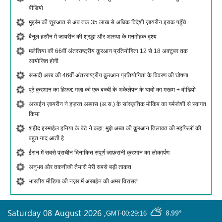
वीडियो
मुहर्रम की शुरुआत से अब तक 35 लाख से अधिक विदेशी ज़ायरीन इराक पहुँचे
बैनुल हरमैन में ज़ायरीन की श्रद्धा और आस्था के मनमोहक दृश्य
मलेशिया की 66वीं अंतरराष्ट्रीय क़ुरआन प्रतियोगिता 12 से 18 अक्टूबर तक
आयोजित होगी
सऊदी अरब की 46वीं अंतरराष्ट्रीय क़ुरआन प्रतियोगिता के विवरण की घोषणा
पूरे क़ुरआन का हिफ़्ज़: ग़ज़ा की एक बच्ची के अकेलेपन के घावों का मरहम + वीडियो
अरबईन ज़ायरीन ने हज़रत अब्बास (अ.स.) के सांस्कृतिक मोकिब का गर्मजोशी से स्वागत
किया
शहीद इस्माईल हनिया के बेटे ने कहा: मुझे अब्बा की क़ुरआन तिलावत की महफ़िलों की
बहुत याद आती है
ईरान में सबसे प्राचीन दिनांकित संपूर्ण ज़ाफ़रानी क़ुरआन का लोकार्पण
अनुभव और तकनीकी तैयारी मेरी सबसे बड़ी ताकत
भारतीय मीडिया की नज़र में अरबईन की अमर विरासत
Saturday 08 August 2026
,
8.99°
GMT-00:29:16