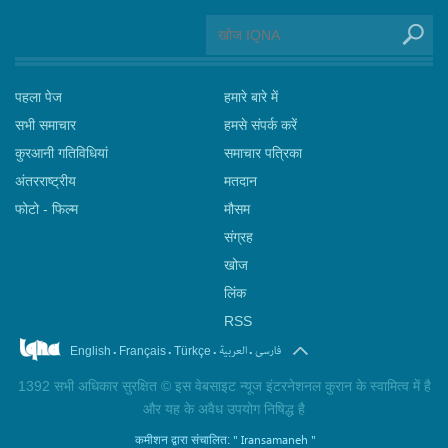
पहला पेज
हमारे बारे में
सभी समाचार
हमसे संपर्क करें
कुरआनी गतिविधियां
समाचार पत्रिका
अंतरराष्ट्रीय
मतदान
फोटो - फिल्म
मौसम
संग्रह
खोज
लिंक
RSS
.
.
.
.
فارسی
العربیة
English
Français
Türkçe
1392 सभी अधिकार सुरक्षित © इस वेबसाइट न्यूज इंटरनेशनल कुरान के स्वामित्व में है
और यह के अवैध उपयोग निषिद्ध है
" Iransamaneh "
कमीशन द्वारा संचालित: