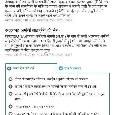
अयातुल्ला सैय्यद अली सिस्तानी ने आज, शुक्रवार को, हज़रत ज़हरा (PBUH)
के जन्म की सालगिरह के मौके पर नजफ अशरफ में मानने वालों के एक ग्रुप से
मुलाकात की, और उनसे अहल अल-बैत (AS) की हिफ़ाज़त में मज़बूती से बने
रहने और अपने रास्ते पर चलते रहने की अपील की।
समाचार आईडी: 3484760 प्रकाशित तिथि : 2025/12/12
अल्लामह अमीनी लाइब्रेरी की सैर
तेहरान(IQNA)हज़रत अमीरुल मोमनी (अ.स.) के नाम से सजी अल्लामह अमीनी
लाइब्रेरी की स्थापना वर्ष 1370 हिज्री क़मरी में हुई थी। अल्लामह अमीनी को
धर्म के बुजुर्गों द्वारा प्रशिक्षित किया गया था। उन्होंने अपनी शिक्षा और जीवन को
जारी रखने के लिए नजफ़ को चुना।
समाचार आईडी: 3477916 प्रकाशित तिथि : 2022/10/18
ज्यादा देख़े जाने वाले
हाल के समाचार
तीसरे अंतरराष्ट्रीय 'मीरास-ए-अरबईन-ए-हुसैनी' महोत्सव का आयोजन
ओमान में 'सुल्तान क़ाबूस' क़ुरआन प्रतियोगिता के प्रारंभिक चरण की शुरुआत
अरबईन में क़ुरआनी मोकिबों की गतिविधियाँ: जनसहभागिता और हुसैनी प्रेम का अनूठा
संगम
प्रमुख क़ुरआनी और अरबईन समाचार
नजफ़ अशरफ़ में इमाम रज़ा (अ.स.) के क़ुरआनी कारवाँ की महफ़िलों का शुभारंभ +