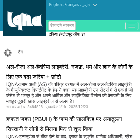
English
Français
.
.
فارسی
ب
डेस्कटॉप संस्करण
ا
टर्किश इंस्टीट्यूट ऑफ इस्लामिक थॉट का
ز
و
पुरस्कार मोरक्को के एक विचारक को दिया गया
ب
س
टैग
ت
ه
ک
अल-रौज़ा अल-हैदरिया लाइब्रेरी, नजफ़; धर्म और ज्ञान के लोगों के
ر
د
लिए एक बड़ा ज़रिया + फ़ोटो
ن
م
IQNA-इमाम अली (AS) की पवित्र दरगाह में अल-रौज़ा अल-हैदरिया लाइब्रेरी
ن
के मैन्युस्क्रिप्ट डिपार्टमेंट के हेड ने कहा: यह लाइब्रेरी उन सेंटर्स में से एक है जो
و
कंटेंट से भरपूर है और अपने धार्मिक और साइंटिफिक रिसोर्स की वैरायटी के लिए
मशहूर दूसरी खास लाइब्रेरीज़ से अलग है।
समाचार आईडी: 3484826 प्रकाशित तिथि : 2025/12/23
हज़रत ज़हरा (PBUH) के जन्म की सालगिरह पर अयातुल्ला
सिस्तानी ने लोगों से मिलना फिर से शुरू किया
IQNA-इन्फ्लूएंजा से ठीक होने के बाद, इराक के सुप्रीम धार्मिक अधिकारी, ग्रैंड