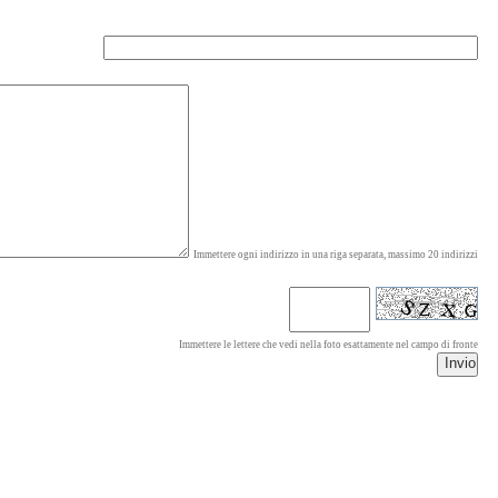
Immettere ogni indirizzo in una riga separata, massimo 20 indirizzi
Immettere le lettere che vedi nella foto esattamente nel campo di fronte