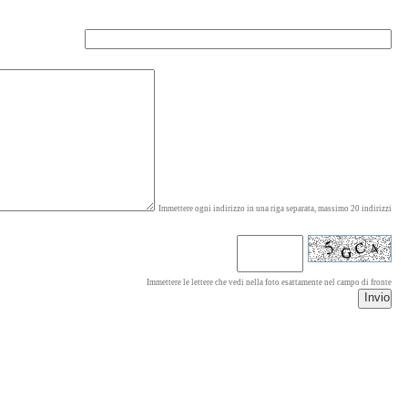
Immettere ogni indirizzo in una riga separata, massimo 20 indirizzi
Immettere le lettere che vedi nella foto esattamente nel campo di fronte