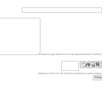
Immettere ogni indirizzo in una riga separata, massimo 20 indirizzi
Immettere le lettere che vedi nella foto esattamente nel campo di fronte