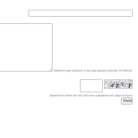
Immettere ogni indirizzo in una riga separata, massimo 20 indirizzi
Immettere le lettere che vedi nella foto esattamente nel campo di fronte