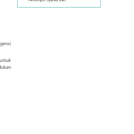
gensi
untuk
dukan