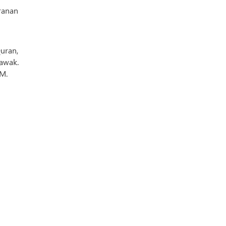
ranan
Quran,
awak.
IM.