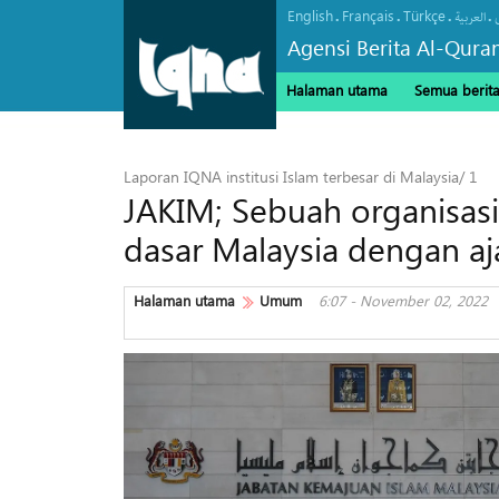
English
Français
Türkçe
.
.
.
.
العربیة
Agensi Berita Al-Qura
Halaman utama
Semua berit
Laporan IQNA institusi Islam terbesar di Malaysia/ 1
JAKIM; Sebuah organisas
dasar Malaysia dengan a
Halaman utama
Umum
6:07 - November 02, 2022