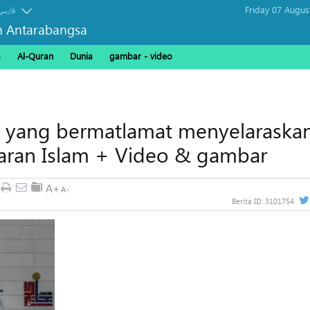
Friday 07 Augus
فارسی
n Antarabangsa
a
Al-Quran
Dunia
gambar - video
i yang bermatlamat menyelaraska
jaran Islam + Video & gambar
Berita ID:
3101754