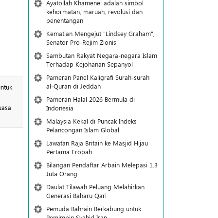
Ayatollah Khamenei adalah simbol
kehormatan, maruah, revolusi dan
penentangan
Kematian Mengejut "Lindsey Graham",
Senator Pro-Rejim Zionis
Sambutan Rakyat Negara-negara Islam
Terhadap Kejohanan Sepanyol
Pameran Panel Kaligrafi Surah-surah
al-Quran di Jeddah
ntuk
Pameran Halal 2026 Bermula di
uasa
Indonesia
Malaysia Kekal di Puncak Indeks
Pelancongan Islam Global
Lawatan Raja Britain ke Masjid Hijau
Pertama Eropah
Bilangan Pendaftar Arbain Melepasi 1.3
Juta Orang
Daulat Tilawah Peluang Melahirkan
Generasi Baharu Qari
Pemuda Bahrain Berkabung untuk
Pemimpin Syahid Iran