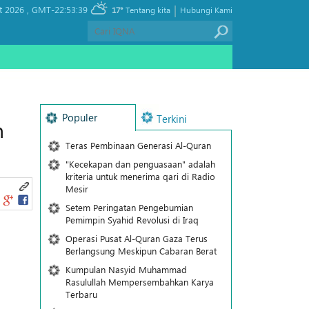
|
t 2026 ,
GMT-22:53:39
17°
Tentang kita
Hubungi Kami
Populer
Terkini
n
Teras Pembinaan Generasi Al-Quran
"Kecekapan dan penguasaan" adalah
kriteria untuk menerima qari di Radio
Mesir
Setem Peringatan Pengebumian
Pemimpin Syahid Revolusi di Iraq
Operasi Pusat Al-Quran Gaza Terus
Berlangsung Meskipun Cabaran Berat
Kumpulan Nasyid Muhammad
Rasulullah Mempersembahkan Karya
Terbaru