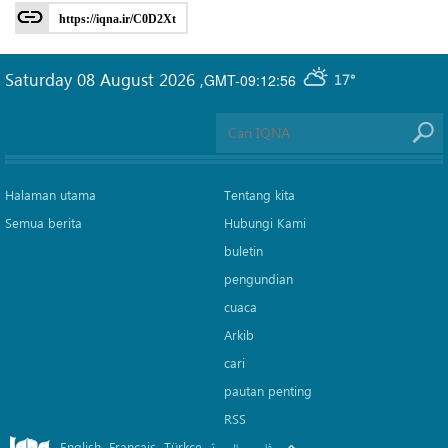
https://iqna.ir/C0D2Xt
Saturday 08 August 2026
,
GMT-09:12:56
17°
Halaman utama
Tentang kita
Semua berita
Hubungi Kami
buletin
pengundian
cuaca
Arkib
cari
pautan penting
RSS
English
Français
Türkçe
.
.
.
.