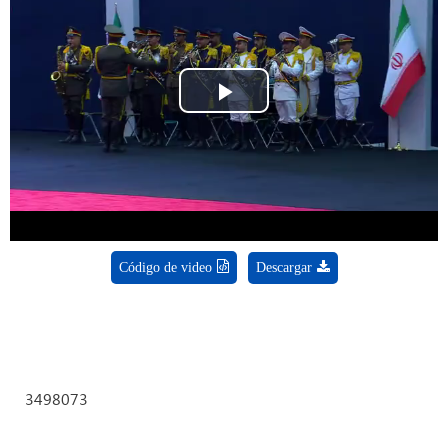
Play
Video
Código de video
Descargar
3498073