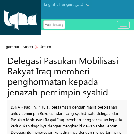
English
Français
.
.
فارسی
versi desktop
باز
و
بسته
کردن
gambar - video
Umum
منو
Delegasi Pasukan Mobilisasi
Rakyat Iraq memberi
penghormatan kepada
jenazah pemimpin syahid
IQNA - Pagi ini, 4 Julai, bersamaan dengan majlis perpisahan
untuk pemimpin Revolusi Islam yang syahid, satu delegasi dari
Pasukan Mobilisasi Rakyat Iraq memberi penghormatan kepada
kedudukan tingginya dengan menghadiri dewan solat Tehran.
Delegasi itu meneruskan kehadirannya dengan menyertai majlis