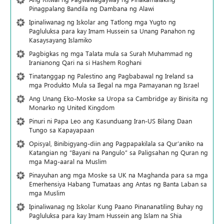
Pinagpalang Bandila ng Dambana ng Alawi
Ipinaliwanag ng Iskolar ang Tatlong mga Yugto ng
Pagluluksa para kay Imam Hussein sa Unang Panahon ng
Kasaysayang Islamiko
Pagbigkas ng mga Talata mula sa Surah Muhammad ng
Iranianong Qari na si Hashem Roghani
Tinatanggap ng Palestino ang Pagbabawal ng Ireland sa
mga Produkto Mula sa Ilegal na mga Pamayanan ng Israel
Ang Unang Eko-Moske sa Uropa sa Cambridge ay Binisita ng
Monarko ng United Kingdom
Pinuri ni Papa Leo ang Kasunduang Iran-US Bilang Daan
Tungo sa Kapayapaan
Opisyal, Binibigyang-diin ang Pagpapakilala sa Qur’aniko na
Katangian ng “Bayani na Pangulo” sa Paligsahan ng Quran ng
mga Mag-aaral na Muslim
Pinayuhan ang mga Moske sa UK na Maghanda para sa mga
Emerhensiya Habang Tumataas ang Antas ng Banta Laban sa
mga Muslim
Ipinaliwanag ng Iskolar Kung Paano Pinananatiling Buhay ng
Pagluluksa para kay Imam Hussein ang Islam na Shia