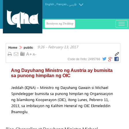
.
.
English
Français
فارسی
Bersiyon ng Desktop
باز
و
سته
ردن
9:26 - February 13, 2017
منو
Home
public
2495766
Code de l'info:
Ang Dayuhang Ministro ng Austria ay bumisita
sa punong himpilan ng OIC
Jeddah (IQNA) – Ministro ng Dayuhang Gawain si Michael
Spindelegger bumisita sa punong himpilan ng Organisasyon
ng Islamikong Kooperayon (OIC), itong Lunes, Pebrero 11,
2013, sa imbitasyon ng Kalihim Heneral ng OIC Ekmeleddin
Ihsanoglu.
Bise-Chancellor at Dayuhang Ministro Michael