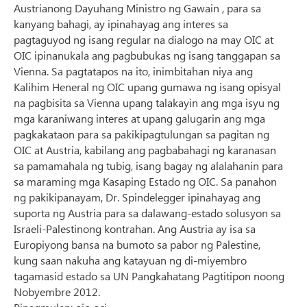
Austrianong Dayuhang Ministro ng Gawain , para sa
kanyang bahagi, ay ipinahayag ang interes sa
pagtaguyod ng isang regular na dialogo na may OIC at
OIC ipinanukala ang pagbubukas ng isang tanggapan sa
Vienna. Sa pagtatapos na ito, inimbitahan niya ang
Kalihim Heneral ng OIC upang gumawa ng isang opisyal
na pagbisita sa Vienna upang talakayin ang mga isyu ng
mga karaniwang interes at upang galugarin ang mga
pagkakataon para sa pakikipagtulungan sa pagitan ng
OIC at Austria, kabilang ang pagbabahagi ng karanasan
sa pamamahala ng tubig, isang bagay ng alalahanin para
sa maraming mga Kasaping Estado ng OIC. Sa panahon
ng pakikipanayam, Dr. Spindelegger ipinahayag ang
suporta ng Austria para sa dalawang-estado solusyon sa
Israeli-Palestinong kontrahan. Ang Austria ay isa sa
Europiyong bansa na bumoto sa pabor ng Palestine,
kung saan nakuha ang katayuan ng di-miyembro
tagamasid estado sa UN Pangkahatang Pagtitipon noong
Nobyembre 2012.