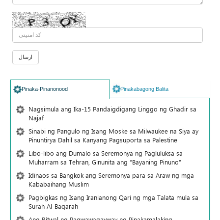
Pinaka-Pinanonood
Pinakabagong Balita
Nagsimula ang Ika-15 Pandaigdigang Linggo ng Ghadir sa
Najaf
Sinabi ng Pangulo ng Isang Moske sa Milwaukee na Siya ay
Pinuntirya Dahil sa Kanyang Pagsuporta sa Palestine
Libo-libo ang Dumalo sa Seremonya ng Pagluluksa sa
Muharram sa Tehran, Ginunita ang “Bayaning Pinuno”
Idinaos sa Bangkok ang Seremonya para sa Araw ng mga
Kababaihang Muslim
Pagbigkas ng Isang Iranianong Qari ng mga Talata mula sa
Surah Al-Baqarah
Ang Ritwal ng Pagwawagayway ng Pinakamalaking