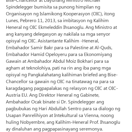
Spindelegger bumisita sa punong himpilan ng
Organisayon ng Islamikong Kooperasyon (OIC), itong
Lunes, Pebrero 11, 2013, sa imbitasyon ng Kalihim
Heneral ng OIC Ekmeleddin Ihsanoglu. Ang Ministro at
ang kanyang delegasyon ay nakilala sa mga senyor
opisyal ng OIC. Asistantante Kalihim -Heneral,
Embahador Samir Bakr para sa Palestine at Al-Quds,
Embahador Hamid Opeloyeru para sa Ekonomiyang
Gawain at Ambahador Abdul Moiz Bokhari para sa
agham at teknolohiya, pati na rin ang iba pang mga
opisyal ng Pangkalahatang kalihiman briefed ang Bise-
Chancellor sa gawain ng OIC na tinatawag na para sa
karagdagang pagpapalakas ng relasyon ng OIC at OIC-
Austria EU. Ang Direktor Heneral ng Gabinete,
Ambahador Ocak binate si Dr. Spindelegger ang
pagbubukas ng Hari Abdullah Sentro para sa dialogo ng
Usapan Panrelihiyon at Intekultural sa Vienna, noong
huling Nobyembre, ang Kalihim-Heneral Prof. Ihsanoglu
ay dinaluhan ang pagpapasinayang seremonya.