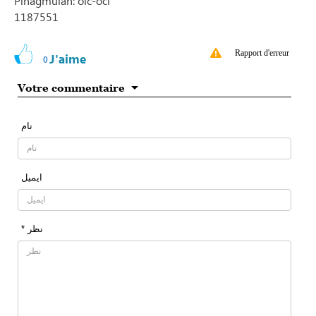
Pinagmulan: oic-oci
1187551
Rapport d'erreur
J'aime
0
Votre commentaire
نام
ایمیل
* نظر