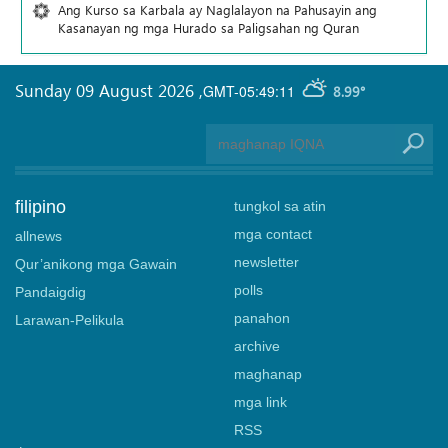
Ang Kurso sa Karbala ay Naglalayon na Pahusayin ang
Kasanayan ng mga Hurado sa Paligsahan ng Quran
Sunday 09 August 2026
,
GMT-05:49:11
8.99°
filipino
tungkol sa atin
mga contact
allnews
newsletter
Qur’anikong mga Gawain
polls
Pandaigdig
panahon
Larawan-Pelikula
archive
maghanap
mga link
RSS