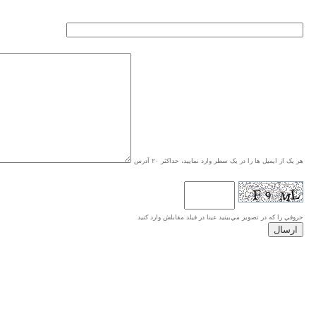
هر یک از ایمیل ها را در یک سطر وارد نمایید، حداکثر ۲۰ آدرس
حروفي را كه در تصوير مي‌بينيد عينا در فيلد مقابلش وارد كنيد