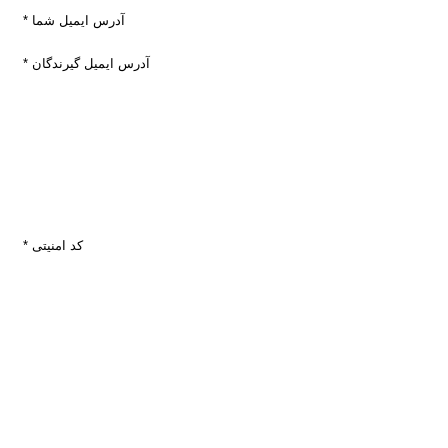
* آدرس ايميل شما
* آدرس ايميل گيرندگان
* کد امنیتی