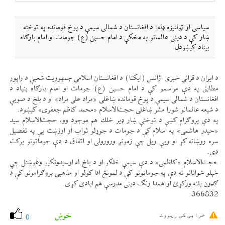
سياسی او ټولنيزه ډله: د افغانستان د شمالی سيمې د پوځ قومانده په توخته
ښار كې د دينی عالمانو په مخكې د امام حسين (ع) جومات او امام بارګاه
بيناد كیښودل.
د ايران د قرانی خبری اژانس (ايكنا) د افغانستان اسلامی جمهوريت شعبې د راپور
مطابق په دې مراسمو كې د امام حسين (ع) جومات او امام بارګاه بنياد د
افغانستان د شمالی سيمې د پوځ قومانده ښاغلی «مراد علی مراد» او د بلخ د صوبې
د شيعه عالمانو شورا مشر ښاغلی حجت‌الاسلام «محمد كاظم جعفری» كیښود.
په دې پروګرام كښې د توختې ښار ډير خلك هم موجود وو، حجت‌الاسلام سيد
«حيدر هاشمی» په اسلام كې د جومات د جوړلو ثواب او ارزښت یې په تفصيل
سره روښانه كړ او ویې ويل چې زمونږ ورورولی او اتفاق د دې جوماتونو بركت
دی.
حجت‌الاسلام «كاظمی» د دې سيمې خلكو او د بلخ له اوسيدونكيو وغوښتل چې
خپلو ځوانانو ته دې په جوماتونو كې د لمونځ ادا كولو او مذهبی پروګرامونو كې د
ګډون بلنه وركړئ او همدا رنګ دينی مدرسې هم ابادی كړی.
366832
خوښ
خرابی کی رپورٹ
0