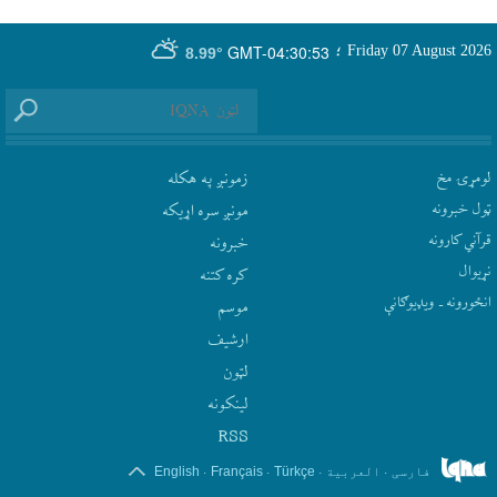
GMT-04:30:53
Friday 07 August 2026
؛
8.99°
لومړۍ مخ
زمونږ په هکله
ټول خبرونه
مونږ سره اړيکه
قرآني کارونه
‫خبرونه
نړيوال
کره کتنه
انځورونه ـ ویډیوګانې
موسم
ارشيف
لټون
لينکونه
RSS
.
.
.
.
فارسی
العربیة
Türkçe
Français
English