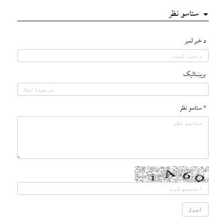
ستاسو نظر
د خبر لمبر
بريښناليک
* ستاسو نظر