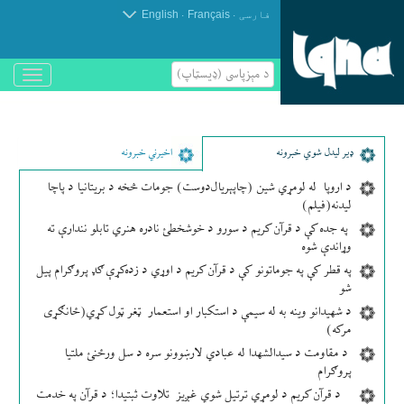
.
.
فارسی
Français
English
د مېزپاسى (ډیسټاپ)
باز
و
بسته
کردن
منو
ډير لیدل شوي خبرونه
اخیرني خبرونه
د اروپا له لومړي شین (چاپېریال‌دوست) جومات څخه د بریتانیا د پاچا
لیدنه(فیلم)
په جده کې د قرآن کریم د سورو د خوشخطئ نادره هنري تابلو نندارې ته
وړاندې شوه
په قطر کې په جوماتونو کې د قرآن کریم د اوړي د زده‌کړې ګډ پروګرام پیل
شو
د شهیدانو وینه به له سیمې د استکبار او استعمار ټغر ټول کړي(ځانګړی
مرکه)
د مقاومت د سیدالشهدا له عبادي لارښوونو سره د سل ورځنئ ملتیا
پروګرام
د قرآن کریم د لومړي ترتیل شوي غږیز تلاوت ثبتیدا؛ د قرآن په خدمت