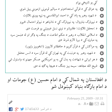
کې یو تاریخي پړاو
په عراق کې د قرآني استعدادونو د سیالیو لومړنۍ ازموینې پیل شوې
د شهید رهبر په یاد کې د احمد ابوالقاسمي په زړه پورې تلاؤت
د نیویارک ښاروال: په نیویارک کې د نتانیاهو د نیولو احتمال څېړو
د ؛محفل تلاؤت؛ دقاریانو د نوي نسل دروزنې یو فرصت دی
د اسلامی انقلاب د رهبر د حکم اطاعت د جنګ په ډګر او له دښمن سره
په مبارزه کې د بریا لازم شرط دی
په مراکش کې د قرآن کریم د حافظانو لاریون (انځوریز راپور)
د شهید رهبر په درنښت کې په تهران کې له قرآن سره د انس محفل
د هر ایرانی د شهادت په بدل کې به یو امریکایي عسکر جهنم ته واستول شي
ذبیح الله مجاهد: سیمه ییز جنګ د هیچا په ګټه نه دی
د افغانستان په شمال كې د امام حسين (ع) جومات او
د امام بارګاه بنياد كیښودل شو
10:31 - February 25, 2009
د خبر لمبر:
1748433