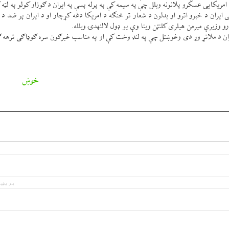
 امريكايی عسكرو پلانونه وبلل چې په سيمه كې په پرله پسې په ايران د ګوزار كولو په لټه
 ايران د خبرو اترو او بدلون د شعار تر څنګه د امريكا دغه كړچار او د ايران پر ضد د 
ارو وزيرې ميرمن هيلری كلنټن وينا وې يو ډول لالنهدۍ وبلله.
ران د ملاتړ وړ دی وغوښتل چې په لنډ وخت كې او په مناسب غبرګون سره ګوډاګی ترهه ګ
خوښ