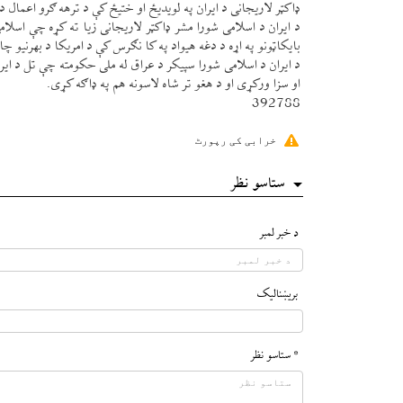
ډاكټر لاريجانی د ايران په لويدیځ او ختیځ كې د ترهه ګرو اعمال د
د ايران د اسلامی شورا مشر ډاكټر لاريجانی زيا ته كړه چې اسلامی
بايكاټونو په اړه د دغه هيواد په كا نګرس كې د امريكا د بهرنيو چ
د ايران د اسلامی شورا سپيكر د عراق له ملی حكومته چې تل د اي
او سزا وركړی او د هغو تر شاه لاسونه هم په ډاګه كړی.
392788
خرابی کی رپورٹ
ستاسو نظر
د خبر لمبر
بريښناليک
* ستاسو نظر