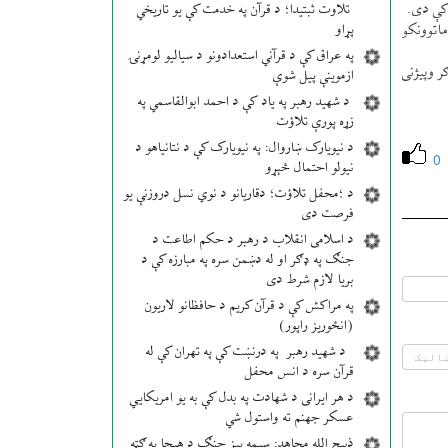
 كې دی.
تلاوت ثبتیدا؛ د قرآن په خدمت کې یو تاریخي
پړاو
ماتوونكو
په عراق کې د قرآني استعدادونو د سیالیو لومړنۍ
ر وپيژنی
ازموینې پیل شوې
د شهید رهبر په یاد کې د احمد ابوالقاسمي په
زړه پورې تلاؤت
د نیویارک ښاروال: په نیویارک کې د نتانیاهو د
0
نیولو احتمال څېړو
د ؛محفل تلاؤت؛ دقاریانو د نوي نسل دروزنې یو
فرصت دی
د اسلامی انقلاب د رهبر د حکم اطاعت د
جنګ په ډګر او له دښمن سره په مبارزه کې د
بریا لازم شرط دی
په مراکش کې د قرآن کریم د حافظانو لاریون
(انځوریز راپور)
د شهید رهبر په درنښت کې په تهران کې له
قرآن سره د انس محفل
د هر ایرانی د شهادت په بدل کې به یو امریکایي
عسکر جهنم ته واستول شي
ذبیح الله مجاهد: سیمه ییز جنګ د هیچا په ګټه