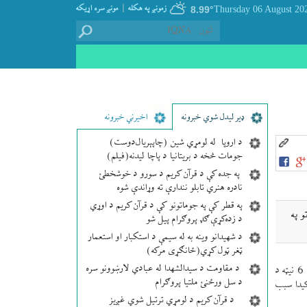
|
زمونږ په هکله
مونږ سره اړيکه
8.99°
ډير لیدل شوي خبرونه
اخیرني خبرونه
د اروپا له لومړي شین (چاپېریال‌دوست)
جومات څخه د بریتانیا د پاچا لیدنه(فیلم)
په جده کې د قرآن کریم د سورو د خوشخطئ
نادره هنري تابلو نندارې ته وړاندې شوه
په قطر کې په جوماتونو کې د قرآن کریم د اوړي
و په
د زده‌کړې ګډ پروګرام پیل شو
د شهیدانو وینه به له سیمې د استکبار او استعمار
ټغر ټول کړي(ځانګړی مرکه)
د مقاومت د سیدالشهدا له عبادي لارښوونو سره
د ايران د قرانی خبری اژانس (ايكنا) د يو راپور پر اساس، د ايران د اسلامی شورا مشر ډاكټر لاريجانی نن د يك شنبه په ورځ د ارديبهشت د مياشتې په 6 نیټه د
د سل ورځنئ ملتیا پروګرام
كيدا سبب
د قرآن کریم د لومړي ترتیل شوي غږیز