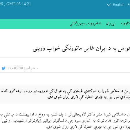
, Thursday 06 August 2026
GMT-05:14:21
.
English
F
کارونه
نړيوال
انځورونه ـ ویډیوګانې
عوامل به د ايران غاښ ماتوونكی ځواب ووينی
د خبر لمبر:
1770280
نی نن د اسلامی شورا په څرګندې غونډې كې په عراق كې د وروستيو ورځو ترهه ګرو اقدامات
و پوه دې شی چې په ډيرې خطرناكې لارې روان شوی دی.
هه ګرو اقداماتو ته په اشارې سره چې د لسګونو ايرانيو زيارتوالو د شهيديدا او ټپی 
 پوه دې شی چې په ډيرې حطرناكې لارې روان شوی دی.