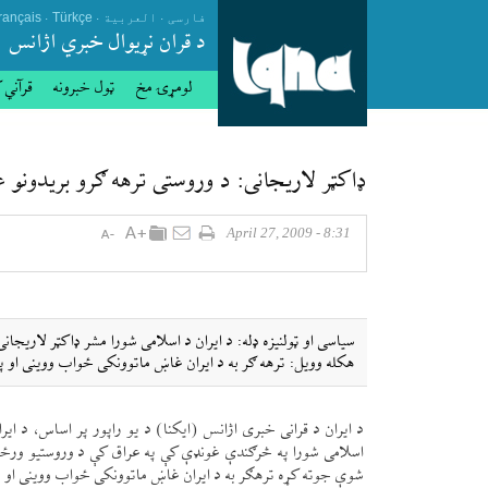
.
.
.
فارسی
العربیة
Türkçe
rançais
د قران نړيوال خبري اژانس
لومړۍ مخ
ټول خبرونه
قرآني 
ډاكټر لاريجانی: د وروستی ترهه ګرو بريدونو 
8:31 - April 27, 2009
سياسی او ټولنيزه ډله: د ايران د اسلامی شورا مشر ډاكټر لاريجا
هكله وويل: ترهه ګر به د ايران غاښ ماتوونكی ځواب ووينی ا
اسلامی شورا په څرګندې غونډې كې په عراق كې د وروستيو ورځو تر
شوې جوته كړه ترهګر به د ايران غاښ ماتوونكی ځواب ووينی او