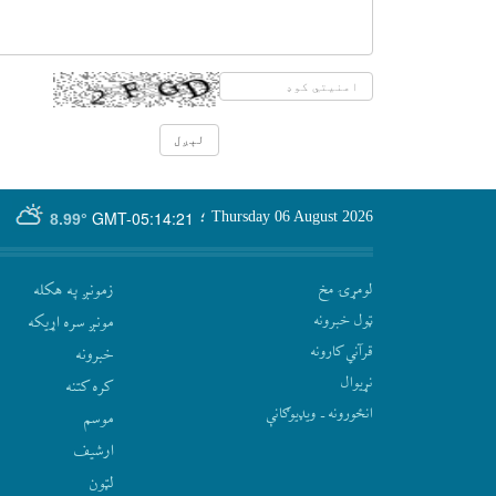
GMT-05:14:21
Thursday 06 August 2026
؛
8.99°
لومړۍ مخ
زمونږ په هکله
ټول خبرونه
مونږ سره اړيکه
قرآني کارونه
‫خبرونه
نړيوال
کره کتنه
انځورونه ـ ویډیوګانې
موسم
ارشيف
لټون