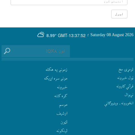
GMT-13:37:52
Saturday 08 August 2026
؛
8.99°
لومړۍ مخ
زمونږ په هکله
ټول خبرونه
مونږ سره اړيکه
قرآني کارونه
‫خبرونه
نړيوال
کره کتنه
انځورونه ـ ویډیوګانې
موسم
ارشيف
لټون
لينکونه