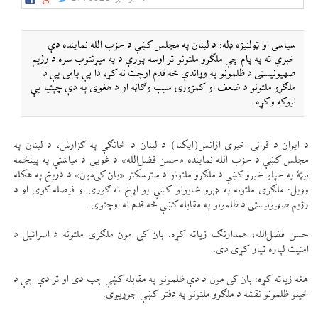
سياسی او ټولنيزه ډله: د لبنان په مجلس كښې د حزب الله نماينده دې
خبرې ته په پام چې ملګرو ملتونو تر اوسه پورې د په میړنتوب سره د رژيم
صهيونيسټی د ظلمونو په وړاندې څه قدم اوچت نه كړ، دا بې پامی یې د
ملګرو ملتونو د ضعف او كمزورۍ سبب وګاڼه او د هغوی په دې چپتيا یې
نيوكه وكړه.
د ايران د قرانی خبری اژانس(ايكنا) د لبنان د څانګې په ګزارش، د لبنان په
مجلس كښې د حزب الله نماينده «حسن فضل‌الله» د غويی د مياشتې په پينځمه
نیټۀ په خپلو خبرو كښې د ملګرو ملتونو د سترسكتر «بان كی‌مون» د دریځ په هكله
وويل: ملګری ملتونه په ډېرو ځايونو كښې يو اړخ ته ګوری او فيصله كوی او د
رژيم صهيونيسټی د ظلمونو په مقابله كښې څه قدم نه اوچتوی.
حسن فضل‌الله، همدارنګ زياته كړه: بان كی مون ملګری ملتونه د اسرائيل د
امنيت لپاره تيار كړی دی.
هغه زياته كړه: بان كی مون د دې ظلمونو په مقابله كښې چپ دی او تر دې چې د
ځينو ظلمونو نقشه د ملګرو ملتونو په دفتر كښې جوړیږی.