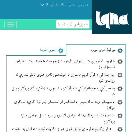
.
.
فارسی
Français
English
د مېزپاسى (ډیسټاپ)
باز
و
بسته
کردن
منو
ډير لیدل شوي خبرونه
اخیرني خبرونه
د اروپا له لومړي شین (چاپېریال‌دوست) جومات څخه د بریتانیا د پاچا
لیدنه(فیلم)
په جده کې د قرآن کریم د سورو د خوشخطئ نادره هنري تابلو نندارې ته
وړاندې شوه
په قطر کې په جوماتونو کې د قرآن کریم د اوړي د زده‌کړې ګډ پروګرام پیل
شو
د شهیدانو وینه به له سیمې د استکبار او استعمار ټغر ټول کړي(ځانګړی
مرکه)
د مقاومت د سیدالشهدا له عبادي لارښوونو سره د سل ورځنئ ملتیا
پروګرام
د قرآن کریم د لومړي ترتیل شوي غږیز تلاوت ثبتیدا؛ د قرآن په خدمت