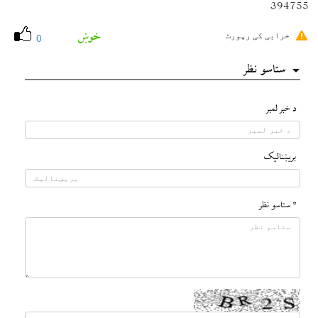
394755
خوښ
خرابی کی رپورٹ
0
ستاسو نظر
د خبر لمبر
بريښناليک
* ستاسو نظر