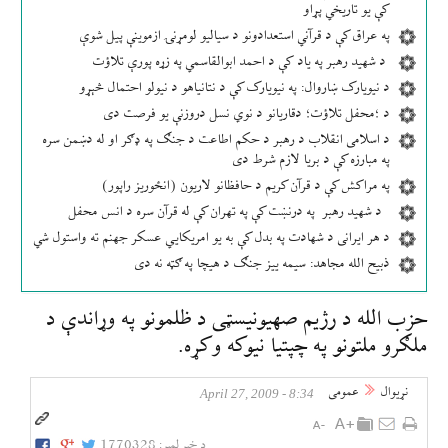
کې یو تاریخي پړاو
په عراق کې د قرآني استعدادونو د سیالیو لومړنۍ ازموینې پیل شوې
د شهید رهبر په یاد کې د احمد ابوالقاسمي په زړه پورې تلاؤت
د نیویارک ښاروال: په نیویارک کې د نتانیاهو د نیولو احتمال څېړو
د ؛محفل تلاؤت؛ دقاریانو د نوي نسل دروزنې یو فرصت دی
د اسلامی انقلاب د رهبر د حکم اطاعت د جنګ په ډګر او له دښمن سره
په مبارزه کې د بریا لازم شرط دی
په مراکش کې د قرآن کریم د حافظانو لاریون (انځوریز راپور)
د شهید رهبر په درنښت کې په تهران کې له قرآن سره د انس محفل
د هر ایرانی د شهادت په بدل کې به یو امریکایي عسکر جهنم ته واستول شي
ذبیح الله مجاهد: سیمه ییز جنګ د هیچا په ګټه نه دی
حزب الله د رژيم صهيونيسټی د ظلمونو په وړاندې د
ملګرو ملتونو په چپتيا نيوكه وكړه.
نړيوال
عمومی
8:34 - April 27, 2009
د خبر لمبر:
1770328