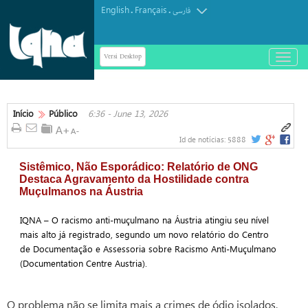
English
Français
.
.
فارسی
Versi Desktop
باز
و
بسته
کردن
منو
Início
Público
6:36 - June 13, 2026
5888
Id de notícias:
Sistêmico, Não Esporádico: Relatório de ONG
Destaca Agravamento da Hostilidade contra
Muçulmanos na Áustria
IQNA – O racismo anti-muçulmano na Áustria atingiu seu nível
mais alto já registrado, segundo um novo relatório do Centro
de Documentação e Assessoria sobre Racismo Anti-Muçulmano
(Documentation Centre Austria).
O problema não se limita mais a crimes de ódio isolados,