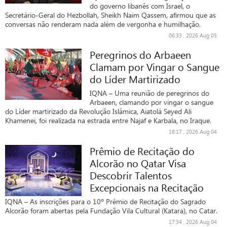
do governo libanês com Israel, o
Secretário-Geral do Hezbollah, Sheikh Naim Qassem, afirmou que as
conversas não renderam nada além de vergonha e humilhação.
06:33 , 2026 Aug 05
Peregrinos do Arbaeen
Clamam por Vingar o Sangue
do Líder Martirizado
IQNA – Uma reunião de peregrinos do
Arbaeen, clamando por vingar o sangue
do Líder martirizado da Revolução Islâmica, Aiatolá Seyed Ali
Khamenei, foi realizada na estrada entre Najaf e Karbala, no Iraque.
18:17 , 2026 Aug 04
Prêmio de Recitação do
Alcorão no Qatar Visa
Descobrir Talentos
Excepcionais na Recitação
IQNA – As inscrições para o 10º Prêmio de Recitação do Sagrado
Alcorão foram abertas pela Fundação Vila Cultural (Katara), no Catar.
17:34 , 2026 Aug 04