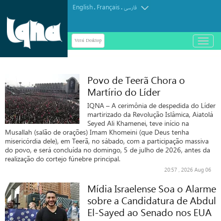
English
Français
.
.
فارسی
Versi Desktop
باز
و
بسته
کردن
Povo de Teerã Chora o
منو
Martírio do Líder
IQNA – A cerimônia de despedida do Líder
martirizado da Revolução Islâmica, Aiatolá
Seyed Ali Khamenei, teve início na
Musallah (salão de orações) Imam Khomeini (que Deus tenha
misericórdia dele), em Teerã, no sábado, com a participação massiva
do povo, e será concluída no domingo, 5 de julho de 2026, antes da
realização do cortejo fúnebre principal.
20:57 , 2026 Aug 06
Mídia Israelense Soa o Alarme
sobre a Candidatura de Abdul
El-Sayed ao Senado nos EUA