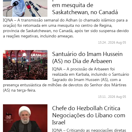
em mesquita de
Saskatchewan, no Canadá
IQNA – A transmissão semanal do Adhan (o chamado islâmico para a
oração) foi retomada em uma mesquita no centro de Regina,
província de Saskatchewan, no Canadá, após ter sido suspensa devido
a reações negativas, incluindo ameaças.
15:24 , 2026 Aug 05
Santuário do Imam Hussein
(AS) no Dia de Arbaeen
IQNA – A procissão de Arbaeen foi
realizada em Karbala, incluindo o Santuário
Sagrado do Imam Hussein (AS), com a
presença entusiástica de milhões de devotos do Senhor dos Mártires
(AS) na terça-feira.
15:11 , 2026 Aug 05
Chefe do Hezbollah Critica
Negociações do Líbano com
Israel
IQNA – Criticando as negociações diretas