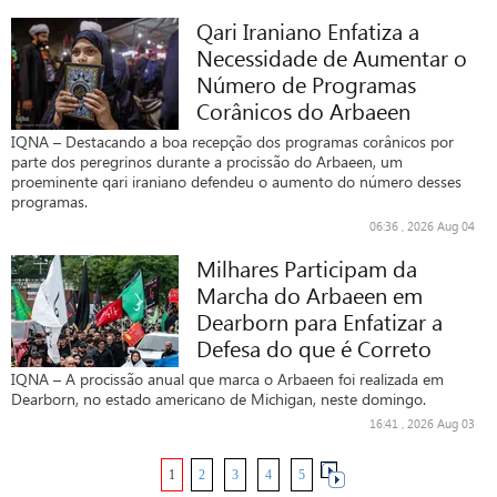
Qari Iraniano Enfatiza a
Necessidade de Aumentar o
Número de Programas
Corânicos do Arbaeen
IQNA – Destacando a boa recepção dos programas corânicos por
parte dos peregrinos durante a procissão do Arbaeen, um
proeminente qari iraniano defendeu o aumento do número desses
programas.
06:36 , 2026 Aug 04
Milhares Participam da
Marcha do Arbaeen em
Dearborn para Enfatizar a
Defesa do que é Correto
IQNA – A procissão anual que marca o Arbaeen foi realizada em
Dearborn, no estado americano de Michigan, neste domingo.
16:41 , 2026 Aug 03
1
2
3
4
5