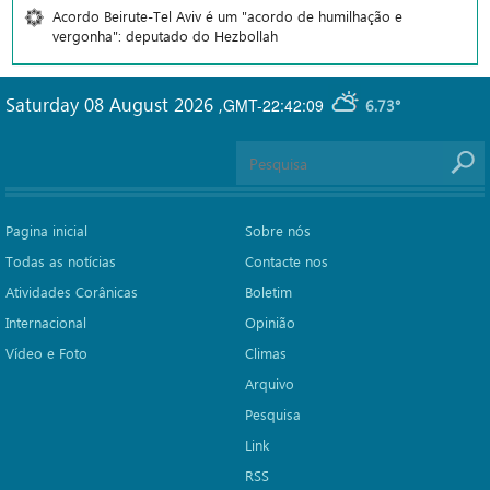
Acordo Beirute-Tel Aviv é um "acordo de humilhação e
vergonha": deputado do Hezbollah
Saturday 08 August 2026
,
GMT-22:42:09
6.73°
Pagina inicial
Sobre nós
Todas as notícias
Contacte nos
Atividades Corânicas
Boletim
Internacional
Opinião
Vídeo e Foto
Climas
Arquivo
Pesquisa
Link
RSS