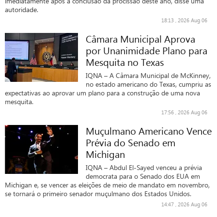
imediatamente após a conclusão da procissão deste ano, disse uma
autoridade.
18:13 , 2026 Aug 06
Câmara Municipal Aprova
por Unanimidade Plano para
Mesquita no Texas
IQNA – A Câmara Municipal de McKinney,
no estado americano do Texas, cumpriu as
expectativas ao aprovar um plano para a construção de uma nova
mesquita.
17:56 , 2026 Aug 06
Muçulmano Americano Vence
Prévia do Senado em
Michigan
IQNA – Abdul El-Sayed venceu a prévia
democrata para o Senado dos EUA em
Michigan e, se vencer as eleições de meio de mandato em novembro,
se tornará o primeiro senador muçulmano dos Estados Unidos.
14:47 , 2026 Aug 06