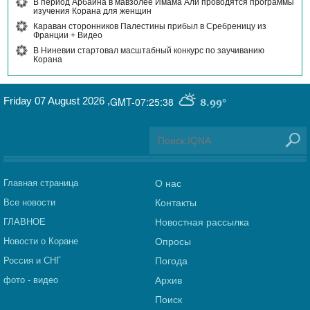
В период Арбаина в мавзолее Имама Али проводятся программы
изучения Корана для женщин
Караван сторонников Палестины прибыл в Сребреницу из
Франции + Видео
В Ниневии стартовал масштабный конкурс по заучиванию
Корана
Friday 07 August 2026
,
GMT-07:25:38
8.99°
Главная страница
О нас
Все новости
Контакты
ГЛАВНОЕ
Новостная рассылка
Новости о Коране
Опросы
Россия и СНГ
Погода
фото - видео
Архив
Поиск