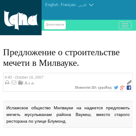
English
.
Français
.
فارسی
باز
Десктоп-версия
و
بسته
کردن
Предложение о строительстве
منو
мечети в Милвауке.
9:40 - October 16, 2007
Новости ID:
1591805
Исламское общество Милвауки на надеется предложить
мечеть мусульманам района Ваукеш, вместо старого
ресторана по улице Блумонд.