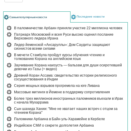
Последние новости
Самыепопулярныеновости
В паломничестве Арбаин приняли участие 22 миллиона человек
Патриарх Московский и всея Руси высоко оценил послание
Верховного лидера Ирана
Лидер йеменской «Ансаруллы»: Дом Саудиты защищают
сионистов всеми силами
В мечети Стамбула пройдут курсы обучения чтению и
толкованию Корана на английском язык
Заучивание Корана наизусть — бальзам для души осиротевшей
девочки из Газы (+ видео)
Древний Коран Ассама: свидетельство истории религиозного
сосуществования в Индии
Серия мощных взрывов прогремела на юге Ливана
Массовые митинги в Йемене в поддержку сопротивления
Более трех миллионов иностранных паломников въехали в Ирак
с начала Мухаррама
Сын шахида Хании: "Мне не хватает наших встреч с отцом за
чтением Корана"
Паломники Арбаина в Байн-уль-Харамейне в Кербеле
Индийское СМИ о секрете долголетия Арбаина