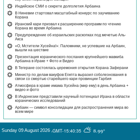
Индийское СМИ о секрете долголетия Арбаина
В Ниневии стартовал масштабный конкурс по заучиванию
Корана
Иранский кари призвал к расширению программ по чтению
Корана во время Арбаина
Предупреждение об израильских раскопках под мечетью Аль-
Акса
«О, Мстители Хусейна!»: Паломники, не успевшие на Арбаин,
вышли на шествие
Презентация коранического послания крупнейшего мавкиба
Арбаина в Ираке + Фото и Видео
В Тегеране состоялась церемония открытия Корана Заферани
Министр по делам вакуфов Египта выразил соболезнования в
связи со смертью старейшего кари провинции Гарбия
Атмосфера в храме имама Хусейна (мир ему) в день Арбаина +
видео и фото
В Индонезии представили научный потенциал Ирана в области
коранических исследований
Арбаин — символ консолидации для распространения мира во
всем мире
Sunday 09 August 2026
,
GMT-15:40:35
8.99°