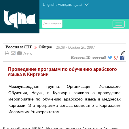
English
.
Français
.
فارسی
باز
Десктоп-версия
و
بسته
کردن
Россия и СНГ
Общее
منو
19:30 - October 20, 2007
Новости ID:
1593328
Проведение программ по обучению арабского
языка в Киргизии
Международная группа: Организация Исламского
Обучения, Науки, и Культуры заявила о проведение
мероприятие по обучению арабского языка в медресах
Киргизии. Эта программа велась совместно с Киргизским
Исламским Университетом.
Как сообщает ИКАИ, Информационное Агентство Аравии