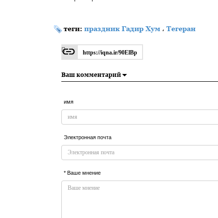
https://iqna.ir/20Efuv
теги:
праздник Гадир Хум
،
Тегеран
https://iqna.ir/90ElBp
Ваш комментарий
имя
Электронная почта