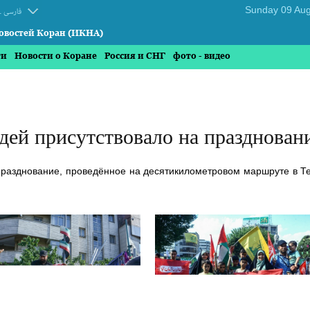
.
فارسی
овостей Коран (ИКНА)
ти
Новости о Коране
Россия и СНГ
фото - видео
ей присутствовало на праздновани
разднование, проведённое на десятикилометровом маршруте в Тег