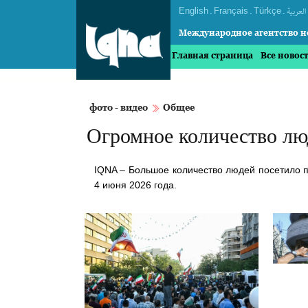
English
.
Français
.
Türkçe
.
العربیة
Международное агентство н
Главная страница
Все новос
фото - видео
Общее
Огромное количество люд
IQNA – Большое количество людей посетило п
4 июня 2026 года.