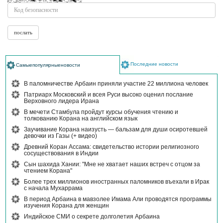
Последние новости
Самыепопулярныеновости
В паломничестве Арбаин приняли участие 22 миллиона человек
Патриарх Московский и всея Руси высоко оценил послание
Верховного лидера Ирана
В мечети Стамбула пройдут курсы обучения чтению и
толкованию Корана на английском язык
Заучивание Корана наизусть — бальзам для души осиротевшей
девочки из Газы (+ видео)
Древний Коран Ассама: свидетельство истории религиозного
сосуществования в Индии
Сын шахида Хании: "Мне не хватает наших встреч с отцом за
чтением Корана"
Более трех миллионов иностранных паломников въехали в Ирак
с начала Мухаррама
В период Арбаина в мавзолее Имама Али проводятся программы
изучения Корана для женщин
Индийское СМИ о секрете долголетия Арбаина