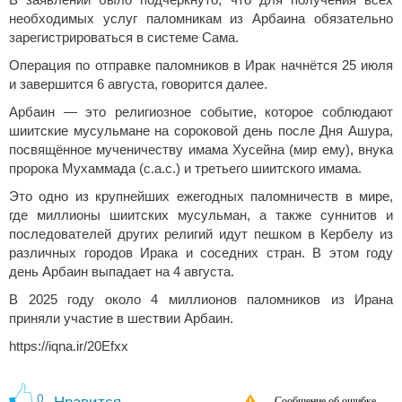
В заявлении было подчеркнуто, что для получения всех
необходимых услуг паломникам из Арбаина обязательно
зарегистрироваться в системе Сама.
Операция по отправке паломников в Ирак начнётся 25 июля
и завершится 6 августа, говорится далее.
Арбаин — это религиозное событие, которое соблюдают
шиитские мусульмане на сороковой день после Дня Ашура,
посвящённое мученичеству имама Хусейна (мир ему), внука
пророка Мухаммада (с.а.с.) и третьего шиитского имама.
Это одно из крупнейших ежегодных паломничеств в мире,
где миллионы шиитских мусульман, а также суннитов и
последователей других религий идут пешком в Кербелу из
различных городов Ирака и соседних стран. В этом году
день Арбаин выпадает на 4 августа.
В 2025 году около 4 миллионов паломников из Ирана
приняли участие в шествии Арбаин.
https://iqna.ir/20Efxx
0
Сообщение об ошибке