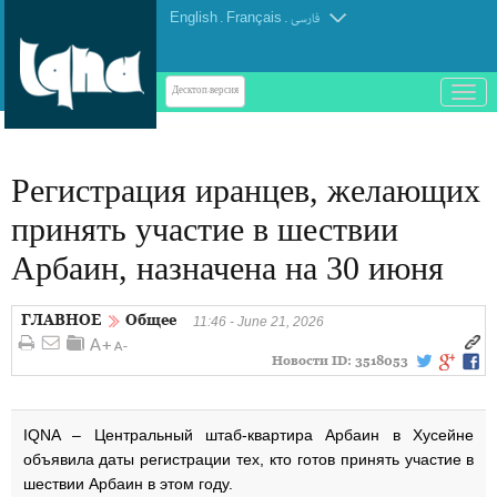
English
.
Français
.
فارسی
باز
Десктоп-версия
و
بسته
کردن
Регистрация иранцев, желающих
منو
принять участие в шествии
Арбаин, назначена на 30 июня
ГЛАВНОЕ
Общее
11:46 - June 21, 2026
Новости ID:
3518053
IQNA – Центральный штаб-квартира Арбаин в Хусейне
объявила даты регистрации тех, кто готов принять участие в
шествии Арбаин в этом году.