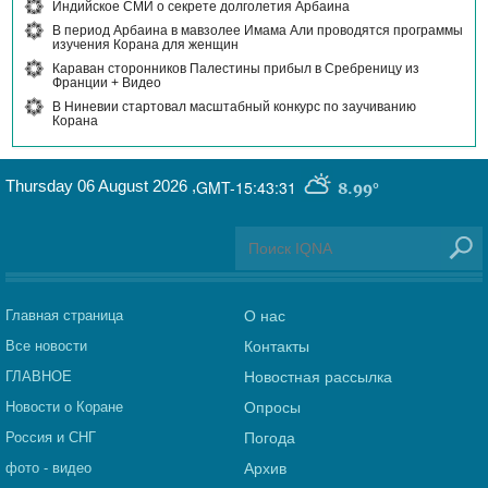
Индийское СМИ о секрете долголетия Арбаина
В период Арбаина в мавзолее Имама Али проводятся программы
изучения Корана для женщин
Караван сторонников Палестины прибыл в Сребреницу из
Франции + Видео
В Ниневии стартовал масштабный конкурс по заучиванию
Корана
Thursday 06 August 2026
,
GMT-15:43:31
8.99°
Главная страница
О нас
Все новости
Контакты
ГЛАВНОЕ
Новостная рассылка
Новости о Коране
Опросы
Россия и СНГ
Погода
фото - видео
Архив