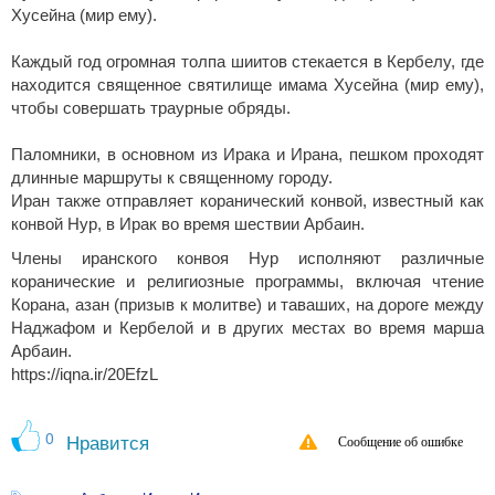
Хусейна (мир ему).
Каждый год огромная толпа шиитов стекается в Кербелу, где
находится священное святилище имама Хусейна (мир ему),
чтобы совершать траурные обряды.
Паломники, в основном из Ирака и Ирана, пешком проходят
длинные маршруты к священному городу.
Иран также отправляет коранический конвой, известный как
конвой Нур, в Ирак во время шествии Арбаин.
Члены иранского конвоя Нур исполняют различные
коранические и религиозные программы, включая чтение
Корана, азан (призыв к молитве) и таваших, на дороге между
Наджафом и Кербелой и в других местах во время марша
Арбаин.
https://iqna.ir/20EfzL
0
Нравится
Сообщение об ошибке