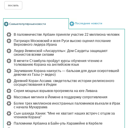
Последние новости
Самыепопулярныеновости
В паломничестве Арбаин приняли участие 22 миллиона человек
Патриарх Московский и всея Руси высоко оценил послание
Верховного лидера Ирана
Лидер йеменской «Ансаруллы»: Дом Саудиты защищают
сионистов всеми силами
В мечети Стамбула пройдут курсы обучения чтению и
толкованию Корана на английском язык
Заучивание Корана наизусть — бальзам для души осиротевшей
девочки из Газы (+ видео)
Древний Коран Ассама: свидетельство истории религиозного
сосуществования в Индии
Серия мощных взрывов прогремела на юге Ливана
Массовые митинги в Йемене в поддержку сопротивления
Более трех миллионов иностранных паломников въехали в Ирак
с начала Мухаррама
Сын шахида Хании: "Мне не хватает наших встреч с отцом за
чтением Корана"
Паломники Арбаина в Байн-уль-Харамейне в Кербеле