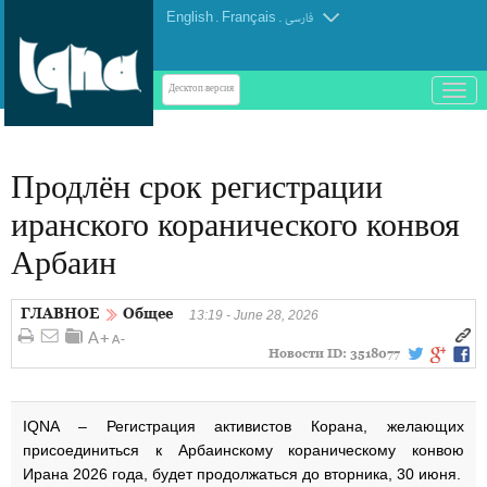
English
.
Français
.
فارسی
باز
Десктоп-версия
و
بسته
کردن
Продлён срок регистрации
منو
иранского коранического конвоя
Арбаин
ГЛАВНОЕ
Общее
13:19 - June 28, 2026
Новости ID:
3518077
IQNA – Регистрация активистов Корана, желающих
присоединиться к Арбаинскому кораническому конвою
Ирана 2026 года, будет продолжаться до вторника, 30 июня.