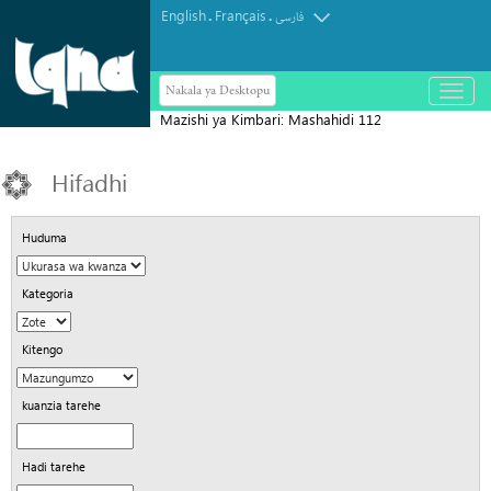
English
Français
.
.
فارسی
Nakala ya Desktopu
باز
و
Mazishi ya Kimbari: Mashahidi 112
بسته
کردن
wazikwa katika mkusanyiko mkubwa
منو
Hifadhi
Gaza
Huduma
Kategoria
Kitengo
kuanzia tarehe
Hadi tarehe