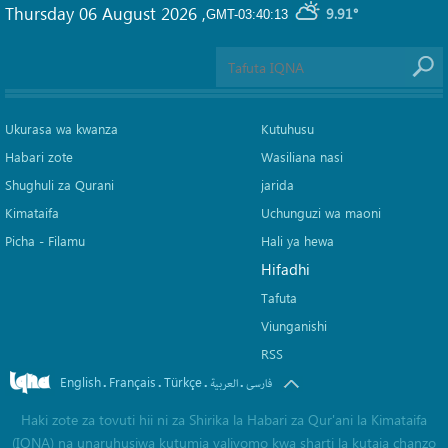
Thursday 06 August 2026
,
9.91°
GMT-03:40:13
Ukurasa wa kwanza
Kutuhusu
Habari zote
Wasiliana nasi
Shughuli za Qurani
jarida
Kimataifa
Uchunguzi wa maoni
Picha‎ - Filamu‎
Hali ya hewa
Hifadhi
Tafuta
Viunganishi
RSS
English
Français
Türkçe
.
.
.
.
فارسی
العربیة
Haki zote za tovuti hii ni za Shirika la Habari za Qur'ani la Kimataifa
(IQNA) na unaruhusiwa kutumia yaliyomo kwa sharti la kutaja chanzo