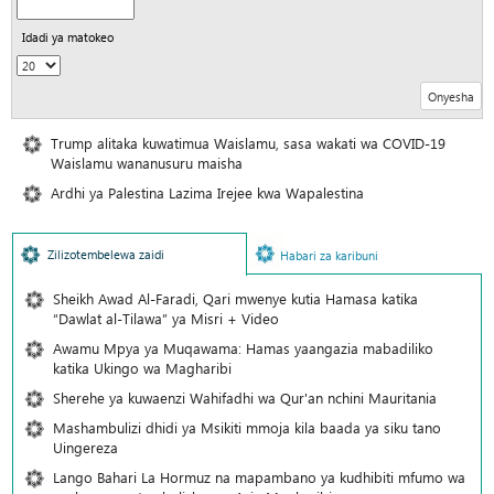
Idadi ya matokeo
Trump alitaka kuwatimua Waislamu, sasa wakati wa COVID-19
Waislamu wananusuru maisha
Ardhi ya Palestina Lazima Irejee kwa Wapalestina
Zilizotembelewa zaidi
Habari za karibuni
Sheikh Awad Al-Faradi, Qari mwenye kutia Hamasa katika
“Dawlat al-Tilawa” ya Misri + Video
Awamu Mpya ya Muqawama: Hamas yaangazia mabadiliko
katika Ukingo wa Magharibi
Sherehe ya kuwaenzi Wahifadhi wa Qur'an nchini Mauritania
Mashambulizi dhidi ya Msikiti mmoja kila baada ya siku tano
Uingereza
Lango Bahari La Hormuz na mapambano ya kudhibiti mfumo wa