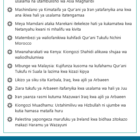
usalama na utambulisho wa Asia Magharibi
Mashindano ya Kimataifa ya Qur'ani ya Iran yatafanyika ana kwa
ana ikiwa hali ya usalama itatengamaa
Meya Mamdani ataka Marekani itekeleze hati ya kukamatwa kwa
Netanyahu kwani ni mhalifu wa kivita
Matembezi ya waliofanikiwa kuhifadi Qur'ani Tukufu Nchini
Morocco
Mwanaharakati wa Kenya: Kiongozi Shahidi alikuwa shujaa wa
waliodhulumiwa
Mbunge wa Malaysia: Kujifunza kusoma na kufahamu Qur’ani
Tukufu ni Suala la lazima kwa kizazi kipya
Likizo ya siku sita Karbala, Iraq, kwa ajili ya Arbaeen
Ziara tukufu ya Arbaeen itafanyika kwa usalama wa hali ya Juu
Iran yaanza rasmi kutuma Mazuwari Iraq kwa ajili ya Arbaeen
Kiongozi Muadhamu: Ustahimilivu wa Hizbullah ni ujumbe wa
kutia hamasa mataifa huru
Palestina yapongeza marufuku ya Ireland kwa bidhaa zitokazo
makazi Haramu ya Wazayuni