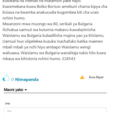
kutokana na vitendo na matamshi yake hayo.
Inasemekana kuwa Boiko Borisov amebuni chama kipya cha
kisiasa na kwamba anakusudia kugombea kiti cha urais
nchini humo.
Mwanzoni mwa muongo wa 80, serikali ya Bulgaria
ilichukua uamuzi wa kutumia mabavu kuwalazimisha
Waislamu wa Bulgaria kubadilisha majina yao ya Kiislamu.
Uamuzi huo ulipelekea kuzuka machafuko katika maeneo
mbali mbali ya nchi hiyo ambapo Waislamu wengi
waliuawa. Waislamu wa Bulgaria wanalitaja tukio hilo kuwa
mkasa wa kihistoria nchini humo. 318543
Kosa Ripoti
0
Nimependa
Maoni yako
Jina