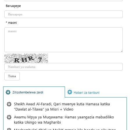
Baruapepe
* maoni
Zilizotembelewa zaidi
Habari za karibuni
Sheikh Awad Al-Faradi, Qari mwenye kutia Hamasa katika
“Dawlat al-Tilawa” ya Misri + Video
Awamu Mpya ya Muqawama: Hamas yaangazia mabadiliko
katika Ukingo wa Magharibi
Mashambulizi dhidi ya Msikiti mmoja kila baada ya siku tano