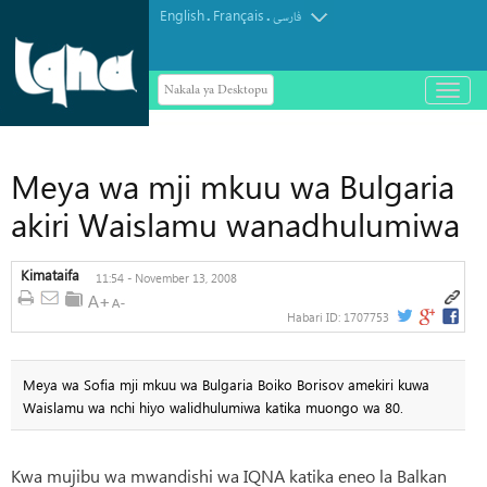
English
Français
.
.
فارسی
Nakala ya Desktopu
باز
و
بسته
کردن
منو
Meya wa mji mkuu wa Bulgaria
akiri Waislamu wanadhulumiwa
Kimataifa
11:54 - November 13, 2008
Habari ID:
1707753
Meya wa Sofia mji mkuu wa Bulgaria Boiko Borisov amekiri kuwa
Waislamu wa nchi hiyo walidhulumiwa katika muongo wa 80.
Kwa mujibu wa mwandishi wa IQNA katika eneo la Balkan