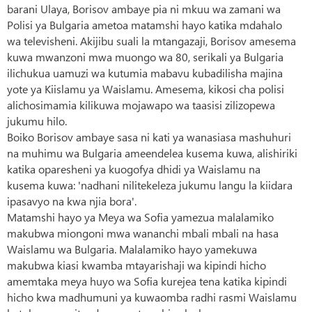
barani Ulaya, Borisov ambaye pia ni mkuu wa zamani wa
Polisi ya Bulgaria ametoa matamshi hayo katika mdahalo
wa televisheni. Akijibu suali la mtangazaji, Borisov amesema
kuwa mwanzoni mwa muongo wa 80, serikali ya Bulgaria
ilichukua uamuzi wa kutumia mabavu kubadilisha majina
yote ya Kiislamu ya Waislamu. Amesema, kikosi cha polisi
alichosimamia kilikuwa mojawapo wa taasisi zilizopewa
jukumu hilo.
Boiko Borisov ambaye sasa ni kati ya wanasiasa mashuhuri
na muhimu wa Bulgaria ameendelea kusema kuwa, alishiriki
katika oparesheni ya kuogofya dhidi ya Waislamu na
kusema kuwa: 'nadhani nilitekeleza jukumu langu la kiidara
ipasavyo na kwa njia bora'.
Matamshi hayo ya Meya wa Sofia yamezua malalamiko
makubwa miongoni mwa wananchi mbali mbali na hasa
Waislamu wa Bulgaria. Malalamiko hayo yamekuwa
makubwa kiasi kwamba mtayarishaji wa kipindi hicho
amemtaka meya huyo wa Sofia kurejea tena katika kipindi
hicho kwa madhumuni ya kuwaomba radhi rasmi Waislamu