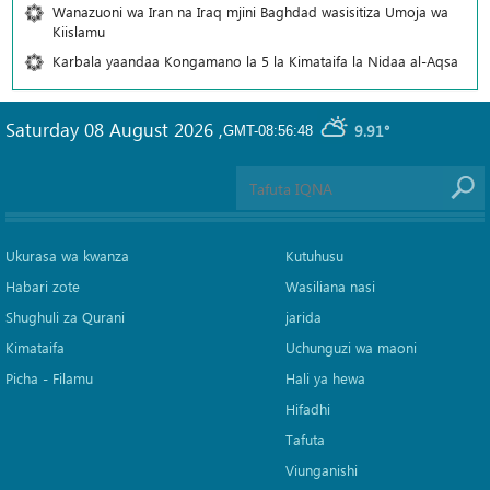
Wanazuoni wa Iran na Iraq mjini Baghdad wasisitiza Umoja wa
Kiislamu
Karbala yaandaa Kongamano la 5 la Kimataifa la Nidaa al-Aqsa
Saturday 08 August 2026
,
9.91°
GMT-08:56:48
Ukurasa wa kwanza
Kutuhusu
Habari zote
Wasiliana nasi
Shughuli za Qurani
jarida
Kimataifa
Uchunguzi wa maoni
Picha‎ - Filamu‎
Hali ya hewa
Hifadhi
Tafuta
Viunganishi