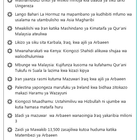
Uingereza
Lango Bahari La Hormuz na mapambano ya kudhibiti mfumo wa
usalama na utambulisho wa Asia Magharibi
Mwakilishi wa Iran katika Mashindano ya Kimataifa ya Qur’ani
Malaysia ateuliwa
Likizo ya siku sita Karbala, Iraq, kwa ajili ya Arbaeen
Mwanaharakati wa Kenya: Kiongozi Shahidi alikuwa shujaa wa
waliodhulumiwa
Mbunge wa Malaysia: Kujifunza kusoma na kufahamu Qur’ani
Tukufu ni Suala la lazima kwa kizazi kipya
Iran yaanza rasmi kutuma Mazuwari Iraq kwa ajili ya Arbaeen
Palestina yapongeza marufuku ya Ireland kwa bidhaa zitokazo
makazi Haramu ya Wazayuni
Kiongozi Muadhamu: Ustahimilivu wa Hizbullah ni ujumbe wa
kutia hamasa mataifa huru
Idadi ya mazuwar wa Arbaeen wanaoingia Iraq yakaribia milioni
3
Zaidi ya Mawakib 13,500 zasajiliwa kutoa huduma katika
Matembezi ya Arbaeen