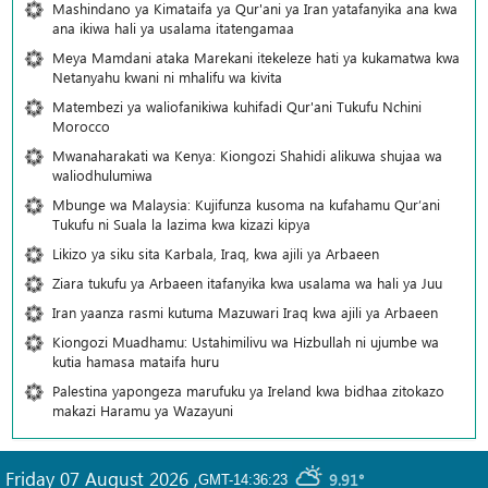
Mashindano ya Kimataifa ya Qur'ani ya Iran yatafanyika ana kwa
ana ikiwa hali ya usalama itatengamaa
Meya Mamdani ataka Marekani itekeleze hati ya kukamatwa kwa
Netanyahu kwani ni mhalifu wa kivita
Matembezi ya waliofanikiwa kuhifadi Qur'ani Tukufu Nchini
Morocco
Mwanaharakati wa Kenya: Kiongozi Shahidi alikuwa shujaa wa
waliodhulumiwa
Mbunge wa Malaysia: Kujifunza kusoma na kufahamu Qur’ani
Tukufu ni Suala la lazima kwa kizazi kipya
Likizo ya siku sita Karbala, Iraq, kwa ajili ya Arbaeen
Ziara tukufu ya Arbaeen itafanyika kwa usalama wa hali ya Juu
Iran yaanza rasmi kutuma Mazuwari Iraq kwa ajili ya Arbaeen
Kiongozi Muadhamu: Ustahimilivu wa Hizbullah ni ujumbe wa
kutia hamasa mataifa huru
Palestina yapongeza marufuku ya Ireland kwa bidhaa zitokazo
makazi Haramu ya Wazayuni
Friday 07 August 2026
,
9.91°
GMT-14:36:23