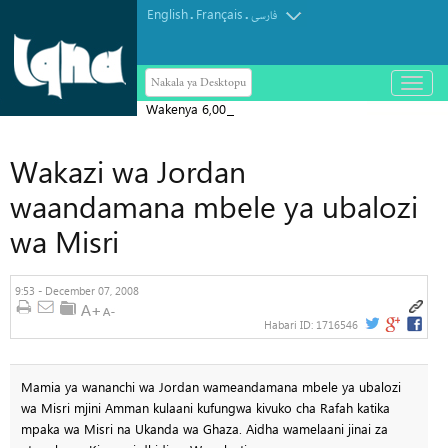
English
Français
.
.
فارسی
Nakala ya Desktopu
باز
و
Wakenya 6,000 kushiriki katika Ibada
بسته
کردن
ya Hija
منو
Wakazi wa Jordan
waandamana mbele ya ubalozi
wa Misri
9:53 - December 07, 2008
Habari ID:
1716546
Mamia ya wananchi wa Jordan wameandamana mbele ya ubalozi
wa Misri mjini Amman kulaani kufungwa kivuko cha Rafah katika
mpaka wa Misri na Ukanda wa Ghaza. Aidha wamelaani jinai za