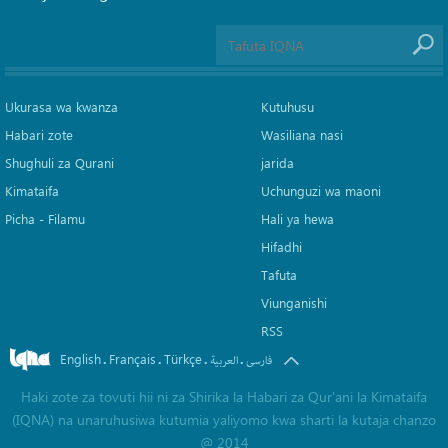
Ukurasa wa kwanza
Kutuhusu
Habari zote
Wasiliana nasi
Shughuli za Qurani
jarida
Kimataifa
Uchunguzi wa maoni
Picha‎ - Filamu‎
Hali ya hewa
Hifadhi
Tafuta
Viunganishi
RSS
English
Français
Türkçe
.
.
.
.
فارسی
العربیة
Haki zote za tovuti hii ni za Shirika la Habari za Qur'ani la Kimataifa
(IQNA) na unaruhusiwa kutumia yaliyomo kwa sharti la kutaja chanzo
@ 2014