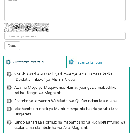
Zilizotembelewa zaidi
Habari za karibuni
Sheikh Awad Al-Faradi, Qari mwenye kutia Hamasa katika
“Dawlat al-Tilawa” ya Misri + Video
Awamu Mpya ya Muqawama: Hamas yaangazia mabadiliko
katika Ukingo wa Magharibi
Sherehe ya kuwaenzi Wahifadhi wa Qur'an nchini Mauritania
Mashambulizi dhidi ya Msikiti mmoja kila baada ya siku tano
Uingereza
Lango Bahari La Hormuz na mapambano ya kudhibiti mfumo wa
usalama na utambulisho wa Asia Magharibi