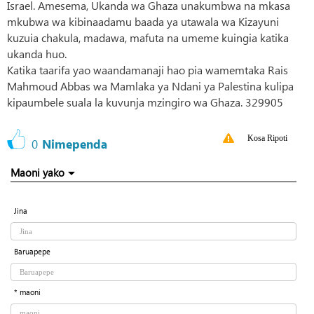
Israel. Amesema, Ukanda wa Ghaza unakumbwa na mkasa
mkubwa wa kibinaadamu baada ya utawala wa Kizayuni
kuzuia chakula, madawa, mafuta na umeme kuingia katika
ukanda huo.
Katika taarifa yao waandamanaji hao pia wamemtaka Rais
Mahmoud Abbas wa Mamlaka ya Ndani ya Palestina kulipa
kipaumbele suala la kuvunja mzingiro wa Ghaza. 329905
Kosa Ripoti
0
Nimependa
Maoni yako
Jina
Baruapepe
* maoni