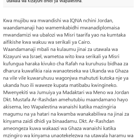
utawala wa Kizayuni dhidi ya Wapalestina.
Kwa mujibu wa mwandishi wa IQNA nchini Jordan,
waandamanaji hao wamemkabidhi mwanadiplomaisa
mwandamizi wa ubalozi wa Misri taarifa yao na kumtaka
aifikishe kwa wakuu wa serikali ya Cairo.
Waandamanaji mbali na kulaumu jinai za utawala wa
Kizayuni wa Israel, wametoa wito kwa serikali ya Misri
kufungua haraka kivuko cha Rafah na kuruhusu bidhaa za
dharura kuwafikia raia wanaoteseka wa Ukanda wa Ghaza
na vile vile kuwaruhusu wagonjwa mahututi kutoka nje ya
ukanda huo ili waweze kupata matibabu kwingineko.
Mwenyekiti wa Jumuiya ya Madaktari wa Meno wa Jordan
Dkt. Mustafa Ar-Rashdan amehutubiu maandamano hayo
akisema, leo Wapalestina wanaishi katika mazingiria
magumu na ya hatari na kwamba wanakabiliwa na jinai za
kinyama zaidi dhidi ya binaadamu. Dkt. Ar-Rashdan
ameongeza kuwa wakaazi wa Ghaza wanaishi katika
mzingiro wa kinyama unaotekelezwa na utawala haramu wa