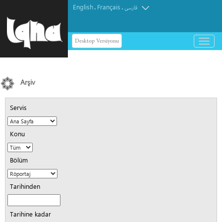
English
Français
.
.
فارسی
Desktop Versiyonu
باز
و
بسته
کردن
منو
Arşiv
Servis
Konu
Bölüm
Tarihinden
Tarihine kadar