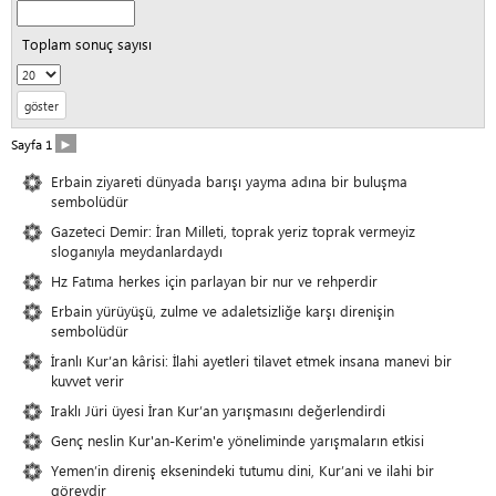
Toplam sonuç sayısı
►
Sayfa 1
Erbain ziyareti dünyada barışı yayma adına bir buluşma
sembolüdür
Gazeteci Demir: İran Milleti, toprak yeriz toprak vermeyiz
sloganıyla meydanlardaydı
Hz Fatıma herkes için parlayan bir nur ve rehperdir
Erbain yürüyüşü, zulme ve adaletsizliğe karşı direnişin
sembolüdür
İranlı Kur’an kârisi: İlahi ayetleri tilavet etmek insana manevi bir
kuvvet verir
Iraklı Jüri üyesi İran Kur’an yarışmasını değerlendirdi
Genç neslin Kur'an-Kerim'e yöneliminde yarışmaların etkisi
Yemen’in direniş eksenindeki tutumu dini, Kur’ani ve ilahi bir
görevdir