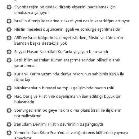
Siyonist rejim bölgedeki direniş eksenini parçalamak için
umutsuzca çalışıyor
İsrail’in direniş liderlerine suikastı yeni neslin kararlılığını artırıyor
Filistin meselesi düşüncenin işgali ve sömürgeleştirilmesidir
ABD ve İsrail bölgede hakimiyet isterken, Filistin ve Lübnan’ın
İran’dan başka destekçisi yok
Seyyid Hasan Nasrullah Kur’anla yaşayan bir insandı
Batılı bilim adamları Kur’an araştırmalarından bilinçli olarak
yararlanmalı
Kur'an-ı Kerim yazımında dünya rekorunun sahibinin IQNA ile
röportajı
Müslümanların bireysel ve toplu gelişiminde haccın rolü
Hac, barış ve Filistin ile dayanışmanın ilan edildiği büyük bir
buluşmadır
Sömürgecilerin bölgeye hakim olma planı: İsrail ile ilişkilerin
normalleştirme
İran İslam Devrimi Filistin devriminin başlangıcıydı
Yemen’in İran Kitap Fuarı'ndaki varlığı direniş kültürünü yaymayı
amaçlıyor