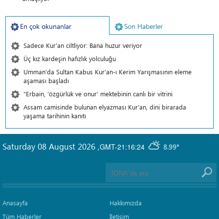
En çok okunanlar
Son Haberler
Sadece Kur'an ciltliyor: Bana huzur veriyor
Üç kız kardeşin hafızlık yolculuğu
Umman’da Sultan Kabus Kur’an-ı Kerim Yarışmasının eleme
aşaması başladı
“Erbain, ‘özgürlük ve onur’ mektebinin canlı bir vitrini
Assam camisinde bulunan elyazması Kur’an, dini birarada
yaşama tarihinin kanıtı
Saturday 08 August 2026
,
GMT-21:16:24
8.99°
Anasayfa
Hakkımızda
Tüm Haberler
İletişim