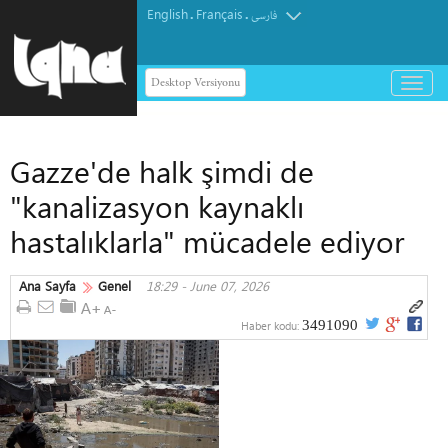
English
Français
.
.
فارسی
Desktop Versiyonu
باز
و
بسته
کردن
Gazze'de halk şimdi de
منو
"kanalizasyon kaynaklı
hastalıklarla" mücadele ediyor
Ana Sayfa
Genel
18:29 - June 07, 2026
3491090
Haber kodu: