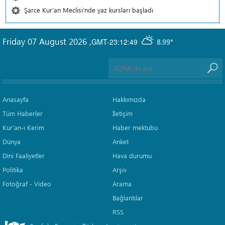
Şarce Kur’an Meclisi’nde yaz kursları başladı
Friday 07 August 2026
,
GMT-23:12:49
8.99°
Anasayfa
Hakkımızda
Tüm Haberler
İletişim
Kur'an-ı Kerim
Haber mektubu
Dünya
Anket
Dini Faaliyetler
Hava durumu
Politika
Arşiv
Fotoğraf - Video
Arama
Bağlantılar
RSS