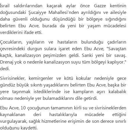
İsrail saldırılarından kaçarak aylar önce Gazze kentinin
doğusundaki Şucaiyye Mahallesi’nden ayrıldığını ve ailesiyle
daha güvenli olduğunu düşündüğü bir bölgeye sığındığını
belirten Ebu Acve, burada da yeni bir yaşam mücadelesi
verdiklerini ifade etti.
Çocukların, yaşlıların ve hastaların bulunduğu çadırların
çevresindeki durgun sulara işaret eden Ebu Acve, "Savaştan
kaçtık, kanalizasyon peşimizden geldi. Sanki yeni bir savaş.
Drenaj yok o nedenle kanalizasyon suyu tüm bölgeyi kaplıyor."
dedi.
Sivrisinekler, kemirgenler ve kötü kokular nedeniyle gece
gündüz büyük sıkıntı yaşadıklarını belirten Ebu Acve, başka bir
yere taşınmak istediklerinde ise kampların aşırı kalabalık
olması nedeniyle yer bulamadıklarını dile getirdi.
Ebu Acve, 10 çocuğunun tamamının kirli su ve sivrisineklerden
kaynaklanan deri hastalıklarıyla mücadele ettiğini
vurgulayarak, sağlık hizmetlerine erişimin de son derece sınırlı
olduğunu kaydetti.