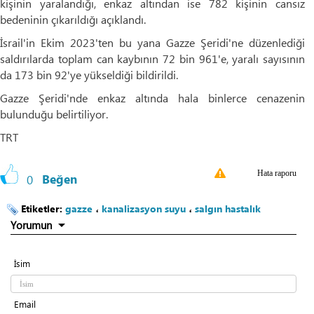
kişinin yaralandığı, enkaz altından ise 782 kişinin cansız
bedeninin çıkarıldığı açıklandı.
İsrail'in Ekim 2023'ten bu yana Gazze Şeridi'ne düzenlediği
saldırılarda toplam can kaybının 72 bin 961'e, yaralı sayısının
da 173 bin 92'ye yükseldiği bildirildi.
Gazze Şeridi'nde enkaz altında hala binlerce cenazenin
bulunduğu belirtiliyor.
TRT
Hata raporu
0
Beğen
Etiketler:
gazze
،
kanalizasyon suyu
،
salgın hastalık
Yorumun
İsim
Email