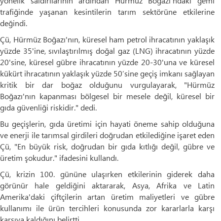
yönelik saldırılarının ardından Hürmüz Boğazı'ndaki gemi
trafiğinde yaşanan kesintilerin tarım sektörüne etkilerine
değindi.
Çü, Hürmüz Boğazı'nın, küresel ham petrol ihracatının yaklaşık
yüzde 35'ine, sıvılaştırılmış doğal gaz (LNG) ihracatının yüzde
20'sine, küresel gübre ihracatının yüzde 20-30'una ve küresel
kükürt ihracatının yaklaşık yüzde 50’sine geçiş imkanı sağlayan
kritik bir dar boğaz olduğunu vurgulayarak, "Hürmüz
Boğazı'nın kapanması bölgesel bir mesele değil, küresel bir
gıda güvenliği riskidir." dedi.
Bu geçişlerin, gıda üretimi için hayati öneme sahip olduğuna
ve enerji ile tarımsal girdileri doğrudan etkilediğine işaret eden
Çü, "En büyük risk, doğrudan bir gıda kıtlığı değil, gübre ve
üretim şokudur." ifadesini kullandı.
Çü, krizin 100. gününe ulaşırken etkilerinin giderek daha
görünür hale geldiğini aktararak, Asya, Afrika ve Latin
Amerika'daki çiftçilerin artan üretim maliyetleri ve gübre
kullanımı ile ürün tercihleri konusunda zor kararlarla karşı
karşıya kaldığını belirtti.