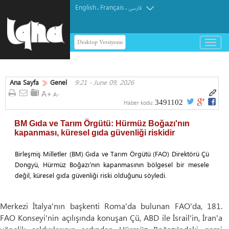
English
Français
.
.
فارسی
Desktop Versiyonu
باز
و
بسته
کردن
Ana Sayfa
Genel
9:21 - June 09, 2026
منو
3491102
Haber kodu:
BM Gıda ve Tarım Örgütü: Hürmüz Boğazı'nın
kapanması, küresel gıda güvenliği riskidir
Birleşmiş Milletler (BM) Gıda ve Tarım Örgütü (FAO) Direktörü Çü
Dongyü, Hürmüz Boğazı'nın kapanmasının bölgesel bir mesele
değil, küresel gıda güvenliği riski olduğunu söyledi.
Merkezi İtalya'nın başkenti Roma'da bulunan FAO'da, 181.
FAO Konseyi'nin açılışında konuşan Çü, ABD ile İsrail'in, İran'a