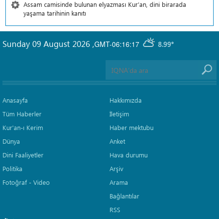
Assam camisinde bulunan elyazması Kur’an, dini birarada
yaşama tarihinin kanıtı
Sunday 09 August 2026
,
GMT-06:16:17
8.99°
Anasayfa
Hakkımızda
Tüm Haberler
İletişim
Kur'an-ı Kerim
Haber mektubu
Dünya
Anket
Dini Faaliyetler
Hava durumu
Politika
Arşiv
Fotoğraf - Video
Arama
Bağlantılar
RSS