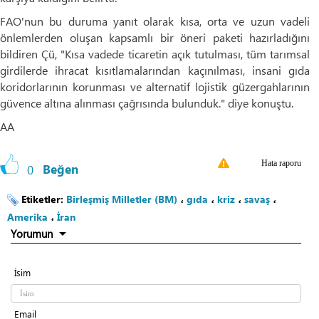
FAO'nun bu duruma yanıt olarak kısa, orta ve uzun vadeli
önlemlerden oluşan kapsamlı bir öneri paketi hazırladığını
bildiren Çü, "Kısa vadede ticaretin açık tutulması, tüm tarımsal
girdilerde ihracat kısıtlamalarından kaçınılması, insani gıda
koridorlarının korunması ve alternatif lojistik güzergahlarının
güvence altına alınması çağrısında bulunduk." diye konuştu.
AA
Hata raporu
0
Beğen
Etiketler:
Birleşmiş Milletler (BM)
،
gıda
،
kriz
،
savaş
،
Amerika
،
İran
Yorumun
İsim
Email