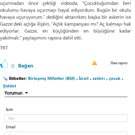
uçurmadan önce çektiği videoda, "Çocukluğumdan beri
okulumu havaya uçurmayı hayal ediyordum. Bugün bir okulu
havaya uçuruyorum.” dediğini aktarırken, başka bir askerin ise
Gazze’deki açlığa ilişkin, “Açlık kampanyası mı? Aç kalmayı hak
ediyorlar. Gazze, en küçüğünden en büyüğüne kadar
yakılmalı." paylaşımını rapora dahil etti.
TRT
Hata raporu
0
Beğen
Etiketler:
Birleşmiş Milletler (BM)
،
İsrail
،
saldırı
،
çocuk
،
Şiddet
Yorumun
İsim
Email