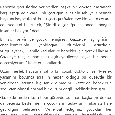
Raporda görüşlerine yer verilen başka bir doktor, hastanede
karşılaştığı ağır yaralı bir çocuğun ailesinin tahliye sırasında
hayatını kaybettiğini, bunu çocuğa söylemeye kimsenin cesaret
edemediğini belirterek, "Şimdi o çocuğa hastanede tanıştığı
insanlar bakıyor." dedi.
Bir acil servis ve çocuk hemşiresi, Gazze’ye ilaç girişinin
engellenmesinin yenidoğan ölümlerini artırdığını
vurgulayarak, “Hamile kadınlar ve bebekler için gerekli ilaçların
Gazze’ye ulaştırılmamasını açıklayabilecek başka bir neden
göremiyorum.” ifadelerini kullandı.
Uzun meslek hayatına sahip bir çocuk doktoru ise "Meslek
yaşamım boyunca İsrail’in neden olduğu bu düzeyde bir
yenidoğan acısına hiç tanık olmadım. Gazze’de bebeklerin
soğuktan ölmesi normal bir durum değil." şeklinde konuştu.
Gazze’de birden fazla tıbbi görevde bulunan başka bir doktor
da yetersiz beslenmenin çocukların tedavisini imkansız hale
getirdiğini belirterek, "Ameliyat ettiğimiz çocuklar her
ameliyata geri döndüklerinde yaraları kurtçuklarla ve