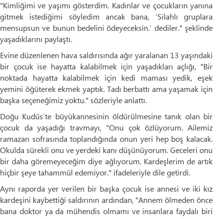
"Kimliğimi ve yaşımı gösterdim. Kadınlar ve çocukların yanına
gitmek istediğimi söyledim ancak bana, ‘Silahlı gruplara
mensupsun ve bunun bedelini ödeyeceksin.’ dediler." şeklinde
yaşadıklarını paylaştı.
Evine düzenlenen hava saldırısında ağır yaralanan 13 yaşındaki
bir çocuk ise hayatta kalabilmek için yaşadıkları açlığı, "Bir
noktada hayatta kalabilmek için kedi maması yedik, eşek
yemini öğüterek ekmek yaptık. Tadı berbattı ama yaşamak için
başka seçeneğimiz yoktu." sözleriyle anlattı.
Doğu Kudüs’te büyükannesinin öldürülmesine tanık olan bir
çocuk da yaşadığı travmayı, "Onu çok özlüyorum. Ailemiz
ramazan sofrasında toplandığında onun yeri hep boş kalacak.
Okulda sürekli onu ve yerdeki kanı düşünüyorum. Geceleri onu
bir daha göremeyeceğim diye ağlıyorum. Kardeşlerim de artık
hiçbir şeye tahammül edemiyor." ifadeleriyle dile getirdi.
Aynı raporda yer verilen bir başka çocuk ise annesi ve iki kız
kardeşini kaybettiği saldırının ardından, "Annem ölmeden önce
bana doktor ya da mühendis olmamı ve insanlara faydalı biri