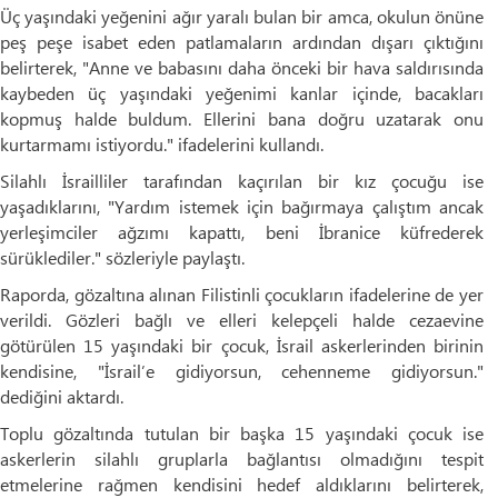
Üç yaşındaki yeğenini ağır yaralı bulan bir amca, okulun önüne
peş peşe isabet eden patlamaların ardından dışarı çıktığını
belirterek, "Anne ve babasını daha önceki bir hava saldırısında
kaybeden üç yaşındaki yeğenimi kanlar içinde, bacakları
kopmuş halde buldum. Ellerini bana doğru uzatarak onu
kurtarmamı istiyordu." ifadelerini kullandı.
Silahlı İsrailliler tarafından kaçırılan bir kız çocuğu ise
yaşadıklarını, "Yardım istemek için bağırmaya çalıştım ancak
yerleşimciler ağzımı kapattı, beni İbranice küfrederek
sürüklediler." sözleriyle paylaştı.
Raporda, gözaltına alınan Filistinli çocukların ifadelerine de yer
verildi. Gözleri bağlı ve elleri kelepçeli halde cezaevine
götürülen 15 yaşındaki bir çocuk, İsrail askerlerinden birinin
kendisine, "İsrail’e gidiyorsun, cehenneme gidiyorsun."
dediğini aktardı.
Toplu gözaltında tutulan bir başka 15 yaşındaki çocuk ise
askerlerin silahlı gruplarla bağlantısı olmadığını tespit
etmelerine rağmen kendisini hedef aldıklarını belirterek,