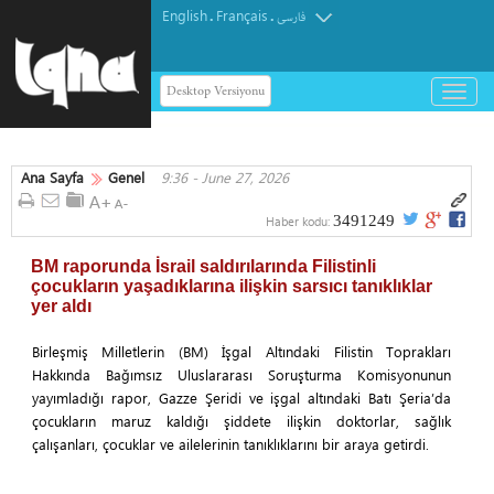
English
Français
.
.
فارسی
Desktop Versiyonu
باز
و
بسته
کردن
Ana Sayfa
Genel
9:36 - June 27, 2026
منو
3491249
Haber kodu:
BM raporunda İsrail saldırılarında Filistinli
çocukların yaşadıklarına ilişkin sarsıcı tanıklıklar
yer aldı
Birleşmiş Milletlerin (BM) İşgal Altındaki Filistin Toprakları
Hakkında Bağımsız Uluslararası Soruşturma Komisyonunun
yayımladığı rapor, Gazze Şeridi ve işgal altındaki Batı Şeria’da
çocukların maruz kaldığı şiddete ilişkin doktorlar, sağlık
çalışanları, çocuklar ve ailelerinin tanıklıklarını bir araya getirdi.