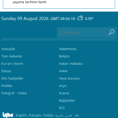
yaşama tarihinin kanıtı
Sunday 09 August 2026
,
GMT-09:04:18
8.99°
Anasayfa
Hakkımızda
Tüm Haberler
İletişim
Kur'an-ı Kerim
Haber mektubu
Dünya
Anket
Dini Faaliyetler
Hava durumu
Politika
Arşiv
Fotoğraf - Video
Arama
Bağlantılar
RSS
English
Français
Türkçe
.
.
.
.
فارسی
العربیة