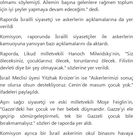
olmamı söylemişti. Ailemin başına gelenlere rağmen toplum
için iyi şeyler yapmaya devam edeceğim." dedi.
Raporda İsrailli siyasetçi ve askerlerin açıklamalarına da yer
verildi
Komisyon, raporunda İsrailli siyasetçiler ile askerlerin
kamuoyuna yansıyan bazı açıklamalarını da aktardı.
Raporda, Likud milletvekili Hanoch Milwidsky’nin, "Siz
öleceksiniz, çocuklarınız ölecek, torunlarınız ölecek. Filistin
devleti diye bir şey olmayacak." sözlerine yer verildi.
İsrail Meclisi üyesi Yitzhak Kroizer’in ise "Askerlerimizi sonuç
ne olursa olsun destekliyoruz. Cenin’de masum çocuk yok."
ifadeleri paylaşıldı.
Aşırı sağcı siyasetçi ve eski milletvekili Moşe Feiglin’in,
"Gazze’deki her çocuk ve her bebek düşmandır. Gazze’yi ele
geçirip sömürgeleştirmeli, tek bir Gazzeli çocuk bile
bırakmamalıyız." sözleri de raporda yer aldı.
Komisyon ayrıca bir İsrail askerinin okul binasını havaya