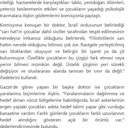
niteliği, hastanelerde karşılaştıkları tablo, yenidoğan ölümleri,
yetersiz beslenmenin etkileri ve çocukların yaşadığı psikolojik
travmalara ilişkin gözlemlerini komisyonla paylaştı.
Komisyona konuşan bir doktor, İsrail ordusunun belirlediği
"sarı hat"ın çocuklar dahil siviller tarafından tespit edilmesinin
neredeyse imkansız olduğunu belirterek, "Filistinlilerin sarı
hattın nerede olduğunu bilmesi çok zor. Rastgele yerleştirilmiş
sarı bloklardan oluşuyor ve belirgin bir işaret ya da çit
bulunmuyor. Özellikle çocukların bu çizgiyi fark etmesi veya
yerini bilmesi mümkün değil. Üstelik çizginin yeri sürekli
değişiyor ve uluslararası alanda tanınan bir sınır da değil."
ifadelerini kullandı.
Gazze’de görev yapan bir başka doktor ise çocukların
yaralanma biçimlerine ilişkin, "Yaralanmaların dağılımına ve
hedef alınan vücut bölgelerine bakıldığında, İsrail askerlerinin
ergen yaştaki çocukları adeta hedef talimi yapar gibi vurduğu
kanaatine vardım. Farklı günlerde çocukların farklı uzuvlarının
hedef alındığını gösteren açık bir örüntü var."
değerlendirmesinde bulundu.