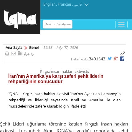
English
Français
.
.
فارسی
Desktop Versiyonu
باز
و
بسته
کردن
Ana Sayfa
Genel
19:53 - July 07, 2026
منو
3491343
Haber kodu:
Kırgız insan hakları aktivisti:
İran’nın Amerika’ya karşı zaferi şehit liderin
rehperliğinin sonucudur
IQNA – Kırgız insan hakları aktivisti İran’nın Ayetullah Hamaney’in
rehperliği ve liderliği sayesinde İsrail ve Amerika ile olan
mücadelesinde zafere ulaşabildiğini ifade etti.
Şehit Lideri uğurlama törenine katılan Kırgızlı insan hakları
aktivisti Tursunbek Akan IQNA’ya verdiği ropörtajda şehit