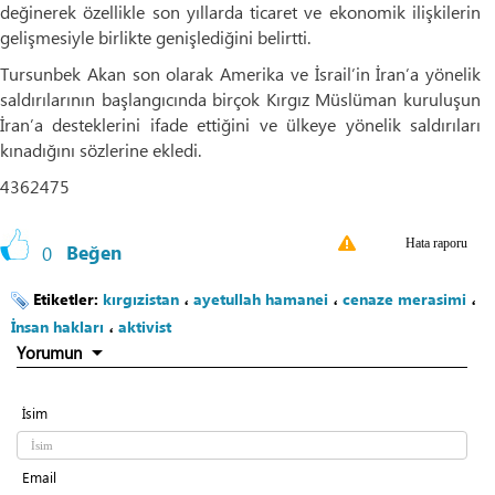
değinerek özellikle son yıllarda ticaret ve ekonomik ilişkilerin
gelişmesiyle birlikte genişlediğini belirtti.
Tursunbek Akan son olarak Amerika ve İsrail’in İran’a yönelik
saldırılarının başlangıcında birçok Kırgız Müslüman kuruluşun
İran’a desteklerini ifade ettiğini ve ülkeye yönelik saldırıları
kınadığını sözlerine ekledi.
4362475
Hata raporu
0
Beğen
Etiketler:
kırgızistan
،
ayetullah hamanei
،
cenaze merasimi
،
İnsan hakları
،
aktivist
Yorumun
İsim
Email