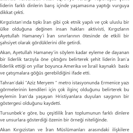
liderin farklı dinlerin barış içinde yaşamasına yaptığı vurguya
dikkat çekti.
Kırgızistan’ında tıpkı İran gibi çok etnik yapılı ve çok uluslu bir
ülke olduğuna değinen insan hakları aktivisti, Kırgızların
Ayetullah Hamaney’i İran sınırlarının ötesinde de etkili bir
şahsiyet olarak gördüklerini dile getirdi.
Akan, Ayetullah Hamaney’in söylem kadar eyleme de dayanan
bir liderlik tarzıyla öne çıktığını belirterek şehit liderin İran’a
liderlik ettiği on yıllar boyunca Amerika ve İsrail kaynaklı baskı
ve çatışmalara göğüs gerebildiğini ifade etti.
Tahran’daki “Aziz Meryem “ metro istasyonunda Ermenice yazı
görmelerinin kendileri için çok ilginç olduğunu belirterek bu
eylemin İran’da yaşayan Hristiyanlara duyulan saygının bir
göstergesi olduğunu kaydetti.
Tursunbek’e göre, bu çeşitlilik İran toplumunun farklı dinlere
ve unsurlara gösterdiği özenin bir örneği niteliğinde.
Akan Kırgızistan ve İran Müslümanları arasındaki ilişkilere