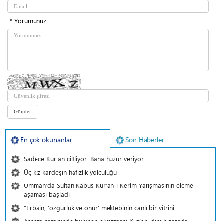
* Yorumunuz
En çok okunanlar
Son Haberler
Sadece Kur'an ciltliyor: Bana huzur veriyor
Üç kız kardeşin hafızlık yolculuğu
Umman’da Sultan Kabus Kur’an-ı Kerim Yarışmasının eleme
aşaması başladı
“Erbain, ‘özgürlük ve onur’ mektebinin canlı bir vitrini
Assam camisinde bulunan elyazması Kur’an, dini birarada