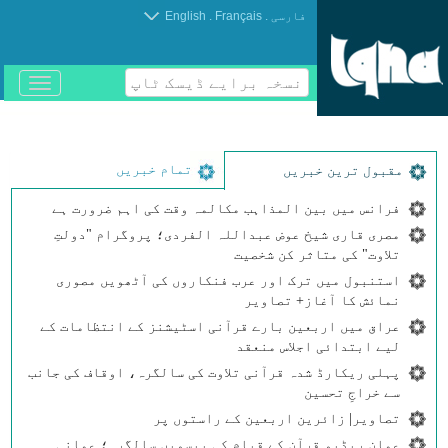
.
.
فارسی
Français
English
نسخہ برایے ڈیسک ٹاپ
باز
و
بسته
کردن
منو
تمام خبریں
مقبول ترین خبریں
فرانس میں بین المذاہب مکالمہ وقت کی اہم ضرورت ہے
مصری قاری شیخ عوض عبداللہ الفردی؛ پروگرام "دولتِ
تلاوت" کی متاثر کن شخصیت
استنبول میں ترک اور عرب فنکاروں کی آٹھویں مصوری
نمائش کا آغاز+ تصاویر
عراق میں اربعین بارے قرآنی اسٹیشنز کے انتظامات کے
لیے ابتدائی اجلاس منعقد
پہلی ریکارڈ شدہ قرآنی تلاوت کی سالگرہ، اوقاف کی جانب
سے خراجِ تحسین
تصاویر| زائرین اربعین کے راستوں پر
عمان ریڈیو قرآن کے قیام کی بیسویں سالگرہ؛ عمانی