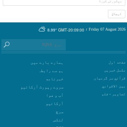
GMT-20:09:00
Friday 07 August 2026
؛
8.99°
صفحه اول
ہمارے بارے میں
مکمل خبریں
ہم سے رابطہ
قرآني سر گرمياں
بين الاقوامي
سروے رپورٹ آرکائیو
تصاوير - فلم
آب و هوا
سرچ
لنکس