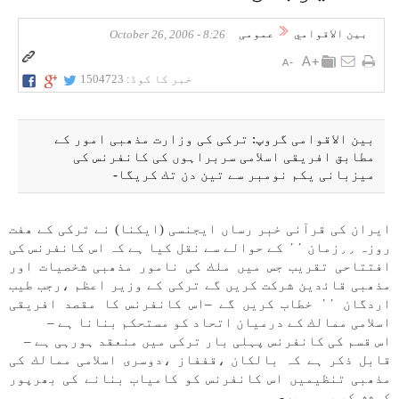
بين الاقوامي
عمومی
8:26 - October 26, 2006
خبر کا کوڈ:
1504723
بين الاقوامی گروپ: تركی كی وزارت مذھبی امور كے
مطابق افريقی اسلامی سربراہوں كی كانفرنس كی
ميزبانی يكم نومبر سے تين دن تك كريگا-
ايران كی قرآنی خبر رساں ايجنسی (ايكنا) نے تركی كے ھفت
روزہ ٫٫زمان ٬٬ كے حوالے سے نقل كيا ہے كہ اس كانفرنس كی
افتتاحی تقريب جس میں ملك كی نامور مذھبی شخصيات اور
مذھبی قاﺋدين شركت كریں گے تركی كے وزير اعظم ،رجب طيب
اردگان ٬٬ خطاب كریں گے –اس كانفرنس كا مقصد افريقی
اسلامی ممالك كے درميان اتحاد كو مستحكم بنانا ہے –
اس قسم كی كانفرنس پہلی بار تركی میں منعقد ہورہی ہے –
قابل ذكر ہے كہ بالكان ،قففاز ،دوسری اسلامی ممالك كی
مذھبی تنظيمیں اس كانفرنس كو كامياب بنانے كی بھرپور
كوشش كر رہی ہیں-