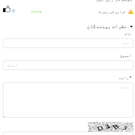
پسند
0
خرابی کی رپورٹ
نظرات بینندگان
نام
ایمیل
* رایے