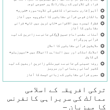
قراء کی تلاوتوں کے ریکارڈنگ پر خصوصی توجہ
آڈیو | قاری محمدجواد کاشفی کی تلاوت- سوره‌‌ «شوری»
بالکان قومی قرآنی مقابلوں کا اسکوپیه میں آغاز
قطر؛ تیسرے بین الاقوامی «ٹاپ ترین میں ٹاپ» قرانی
مقابلوں کا آغاز
آستانہ مقدس امام حسین (ع) کی جانب سے زائرین کے لیے
قرآنی پروگرام
ملایشین قرآنی مقابلوں کا اعلان
اسلامک اسٹڈی اور بین المذاہب ڈائیلاگ میں «اسپوزیتو»
کی کاوش
روضۂ حسینی کی جانب سے غیرملکی زائرینِ اربعین کے لیے
کثیر لسانی رہنمائی اور سروسز
مصری قرآنی مقابلوں کے زبانی ٹیسٹ کا آغاز
تركی افريقہ كے اسلامی
ممالك كی سربراہی كانفرنس
كا ميزبان –