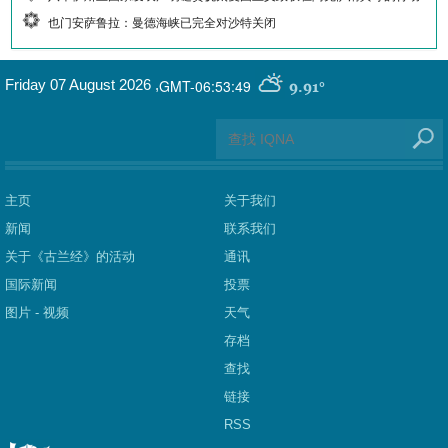
也门安萨鲁拉：曼德海峡已完全对沙特关闭
GMT-06:53:49
Friday 07 August 2026
,
9.91°
主页
关于我们
新闻
联系我们
关于《古兰经》的活动
通讯
国际新闻
投票
图片 - 视频
天气
存档
查找
链接
RSS