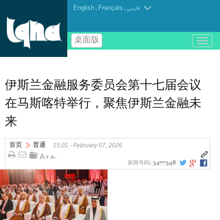
English
.
Français
.
فارسی
桌面版
باز
و
بسته
کردن
منو
伊斯兰金融服务委员会第十七届会议
在马斯喀特举行，聚焦伊斯兰金融未
来
首页
普通
15:01 - February 07, 2026
新闻号码:
3477348