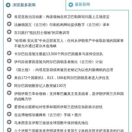
最新新闻
浏览最多新闻
肯尼亚政治活动家：殉道领袖在捍卫巴勒斯坦问题上立场坚定
法赫德国王《古兰经》印刷机构网站提供数字《古兰经》译本
百日践行“抵抗烈士领袖”的宗教训导
“哈塔姆·安比亚”中央总部发言人：任何从伊朗资产中收取款项的国家将
不被允许通过霍尔木兹海峡
卡尔巴拉圣陵注册超13,500个阿尔巴因服务与哀悼仪仗队
伊玛目侯赛因圣陵为阿尔巴因朝圣者推出《古兰经》计划
《国土报》：内塔尼亚胡或将被历史铭记为以色列最糟糕的总理
来自172个国家的1，813，188名阿尔巴因朝圣者进入伊拉克
阿尔巴因朝觐登记人数突破130万
伊朗伊斯兰革命领袖：支持黎巴嫩真主党圣战者，是伊朗伊斯兰共和国
的战略方针
爱资哈尔观察站对世界杯期间伊斯兰恐惧症加剧表示担忧
吉达博物馆珍藏稀有《古兰经》手稿 + 图片
马来西亚在伊斯兰旅游全球指数中保持领先地位
八个伊斯兰国家发表声明谴责犹太复国主义政权在阿克萨清真寺的行动