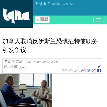
English
.
Français
.
فارسی
桌面版
باز
و
بسته
کردن
منو
加拿大取消反伊斯兰恐惧症特使职务
引发争议
首页
普通
9:31 - February 12, 2026
新闻号码:
3477368