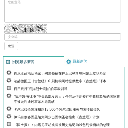
最新新闻
浏览最多新闻
肯尼亚政治活动家：殉道领袖在捍卫巴勒斯坦问题上立场坚定
法赫德国王《古兰经》印刷机构网站提供数字《古兰经》译本
百日践行“抵抗烈士领袖”的宗教训导
“哈塔姆·安比亚”中央总部发言人：任何从伊朗资产中收取款项的国家将
不被允许通过霍尔木兹海峡
卡尔巴拉圣陵注册超13,500个阿尔巴因服务与哀悼仪仗队
伊玛目侯赛因圣陵为阿尔巴因朝圣者推出《古兰经》计划
《国土报》：内塔尼亚胡或将被历史铭记为以色列最糟糕的总理