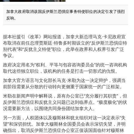
加拿大政府取消该国反伊斯兰恐惧症事务特使职位的决定引发了强烈
反响。
据本社援引《改革》网站报道，加拿大新总理马克·卡尼政府宣
布取消在前任总理贾斯廷·特鲁多时期设立的“反伊斯兰恐惧症特
别代表”和“反犹主义特使”职位，此举在政界和人权界引发广泛
争议。
政府决定用名为“权利、平等与包容咨询委员会”的统一咨询机构
取代这些独立职位，该机构的任务是打击一切形式的仇恨。
加拿大官方语言与文化部长马克·米勒为这一决定辩护，强调当
前阶段需要从分散的行动转向更侧重于国家统一的广泛框架。
米勒在新闻声明中解释说，原有办公室已“充分履行其职责”，但
反伊斯兰恐惧症和反犹主义问题已达到临界点。“极度极化”的状
况需要新方法，以围绕共同身份团结加拿大人。
另一方面，人权团体以及穆斯林和犹太组织对这一决定表示“失
望”和深切担忧。加拿大穆斯林全国委员会表示深切失望，并明
确指出，取消反伊斯兰恐惧症办公室正值该国面临针对穆斯林