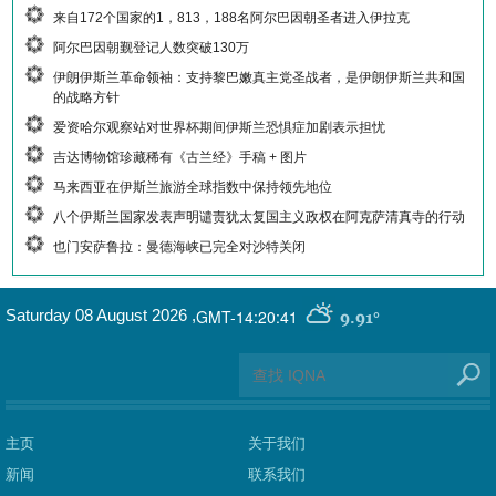
来自172个国家的1，813，188名阿尔巴因朝圣者进入伊拉克
阿尔巴因朝觐登记人数突破130万
伊朗伊斯兰革命领袖：支持黎巴嫩真主党圣战者，是伊朗伊斯兰共和国
的战略方针
爱资哈尔观察站对世界杯期间伊斯兰恐惧症加剧表示担忧
吉达博物馆珍藏稀有《古兰经》手稿 + 图片
马来西亚在伊斯兰旅游全球指数中保持领先地位
八个伊斯兰国家发表声明谴责犹太复国主义政权在阿克萨清真寺的行动
也门安萨鲁拉：曼德海峡已完全对沙特关闭
GMT-14:20:41
Saturday 08 August 2026
,
9.91°
主页
关于我们
新闻
联系我们