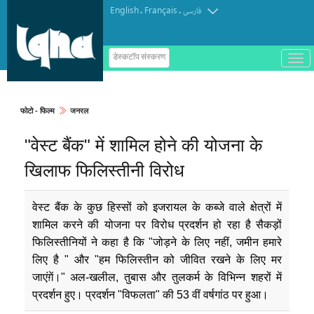
English
Français
.
.
فارسی
ب
डेस्कटॉप संस्करण
ا
ز
و
ب
س
फोटो - फिल्म
जनरल
ت
ه
"वेस्ट बैंक" में शामिल होने की योजना के
ک
ر
د
खिलाफ फिलिस्तीनी विरोध
ن
م
ن
و
वेस्ट बैंक के कुछ हिस्सों को इजरायल के कब्जे वाले क्षेत्रों में
शामिल करने की योजना पर विरोध प्रदर्शन हो रहा है सैकड़ों
फिलिस्तीनियों ने कहा है कि "जोड़ने के लिए नहीं, जमीन हमारे
लिए है " और "हम फिलिस्तीन को जीवित रखने के लिए मर
जाएंग़ें।" अल-खलील, तुबास और तुलकर्म के विभिन्न शहरों में
प्रदर्शन हुए। प्रदर्शन "विफलता" की 53 वीं वर्षगांठ पर हुआ।