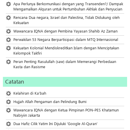
Apa Perlunya Berkomunikasi dengan yang Transenden?/ Dampak
Mengamalkan Alquran untuk Pertumbuhan Akhlak dan Penyucian
Rencana Dua negara, Israel dan Palestina, Tidak Didukung oleh
Kekuatan
Wawancara IQNA dengan Pembina Yayasan Shahib Az Zaman
Perwakilan 53 Negara Berpartisipasi dalam MTQ Internasional
Kekuatan Kolonial Mendiskreditkan Islam dengan Menciptakan
Kelompok Takfiri
Peran Penting Rasulullah (saw) dalam Memerangi Perbedaan
Kasta dan Rasisme
Catatan
Kelahiran di Ka’bah
Hujjah Allah Pengaman dan Pelindung Bumi
Wawancara IQNA dengan Ketua Pimpinan PON-PES Khatamun
Nabiyiin Jakarta
Dua Hafiz Cilik Yatim Ini Dijuluki 'Google Al-Quran'