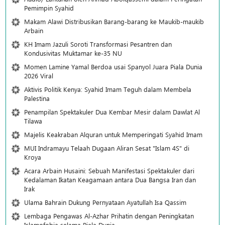
Pemimpin Syahid
Makam Alawi Distribusikan Barang-barang ke Maukib-maukib
Arbain
KH Imam Jazuli Soroti Transformasi Pesantren dan
Kondusivitas Muktamar ke-35 NU
Momen Lamine Yamal Berdoa usai Spanyol Juara Piala Dunia
2026 Viral
Aktivis Politik Kenya: Syahid Imam Teguh dalam Membela
Palestina
Penampilan Spektakuler Dua Kembar Mesir dalam Dawlat Al
Tilawa
Majelis Keakraban Alquran untuk Memperingati Syahid Imam
MUI Indramayu Telaah Dugaan Aliran Sesat "Islam 4S" di
Kroya
Acara Arbain Husaini: Sebuah Manifestasi Spektakuler dari
Kedalaman Ikatan Keagamaan antara Dua Bangsa Iran dan
Irak
Ulama Bahrain Dukung Pernyataan Ayatullah Isa Qassim
Lembaga Pengawas Al-Azhar Prihatin dengan Peningkatan
Islamofobia selama Piala Dunia