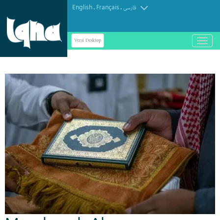
English
Français
.
.
فارسی
Versi Desktop
باز
و
بسته
کردن
منو