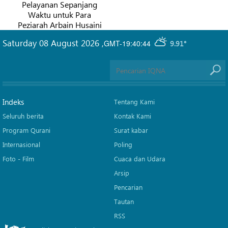
g
Safroon Alquran Versi
Lengkap Tertua
ini
Sejarawan Persia
Saturday 08 August 2026
,
GMT-19:40:44
9.91°
Indeks
Tentang Kami
Seluruh berita
Kontak Kami
Program Qurani
Surat kabar
Internasional
Poling
Foto - Film
Cuaca dan Udara
Arsip
Pencarian
Tautan
RSS