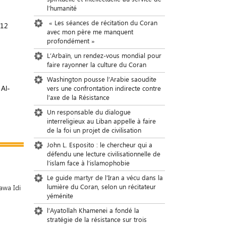
l’humanité
« Les séances de récitation du Coran
112
avec mon père me manquent
profondément »
L’Arbaïn, un rendez-vous mondial pour
faire rayonner la culture du Coran
Washington pousse l’Arabie saoudite
 Al-
vers une confrontation indirecte contre
l’axe de la Résistance
Un responsable du dialogue
interreligieux au Liban appelle à faire
de la foi un projet de civilisation
John L. Esposito : le chercheur qui a
défendu une lecture civilisationnelle de
l’islam face à l’islamophobie
Le guide martyr de l’Iran a vécu dans la
lumière du Coran, selon un récitateur
awa Idi
yéménite
l’Ayatollah Khamenei a fondé la
stratégie de la résistance sur trois