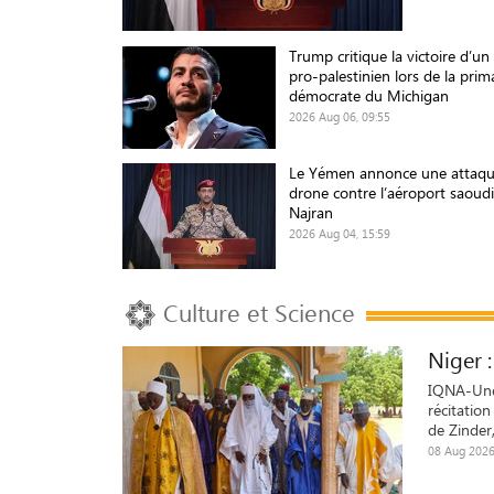
Trump critique la victoire d’un
pro-palestinien lors de la prim
démocrate du Michigan
2026 Aug 06, 09:55
Le Yémen annonce une attaqu
drone contre l’aéroport saoud
Najran
2026 Aug 04, 15:59
Culture et Science
Niger :
IQNA-Une 
récitatio
de Zinder,
08 Aug 2026