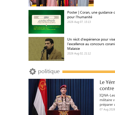
Poster | Coran, une guidance 
pour l'humanité
2026 Aug 07, 15:13
Un récit d’expérience pour vise
l’excellence au concours coran
Malaisie
2026 Aug 02, 21:12
politique
Le Yém
contre 
IQNA-Les 
militaire 
préparer 
07 Aug 2026