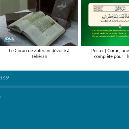
s bénévoles au service des
Le Coran de Zaferani dévoi
rins de l’Arbaïn à la frontière
Téhéran
de Shalamcheh
3.98°
s