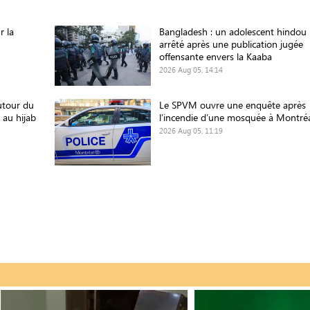
r la
Bangladesh : un adolescent hindou
arrêté après une publication jugée
offensante envers la Kaaba
2026 Aug 05, 14:14
utour du
Le SPVM ouvre une enquête après
 au hijab
l’incendie d’une mosquée à Montré
2026 Aug 05, 11:19