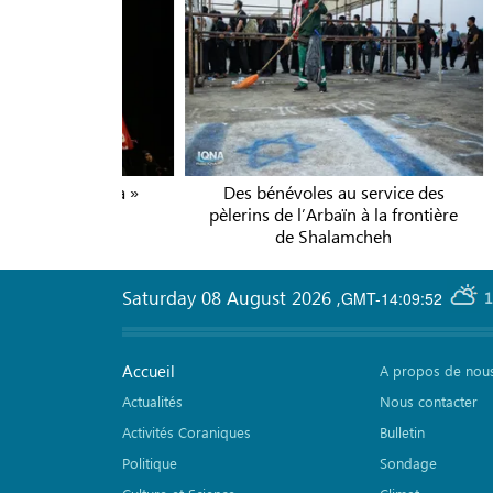
 l'occasion
« Moharram Shahr » anime la
De
n
place Azadi
pèle
Saturday 08 August 2026
,
GMT-14:09:52
1
Accueil
A propos de nou
Actualités
Nous contacter
Activités Coraniques
Bulletin
Politique
Sondage