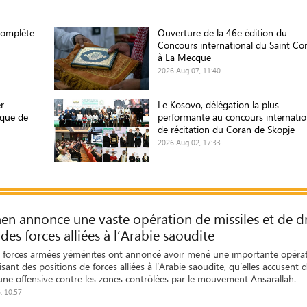
complète
Ouverture de la 46e édition du
Concours international du Saint Co
à La Mecque
2026 Aug 07, 11:40
r
Le Kosovo, délégation la plus
ique de
performante au concours internatio
de récitation du Coran de Skopje
2026 Aug 02, 17:33
en annonce une vaste opération de missiles et de d
des forces alliées à l’Arabie saoudite
forces armées yéménites ont annoncé avoir mené une importante opéra
visant des positions de forces alliées à l’Arabie saoudite, qu’elles accusent 
une offensive contre les zones contrôlées par le mouvement Ansarallah.
, 10:57