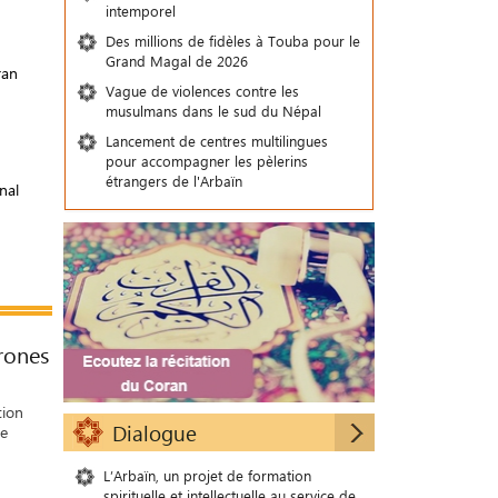
intemporel
Des millions de fidèles à Touba pour le
Grand Magal de 2026
ran
Vague de violences contre les
musulmans dans le sud du Népal
Lancement de centres multilingues
pour accompagner les pèlerins
étrangers de l'Arbaïn
nal
rones
tion
Dialogue
de
L’Arbaïn, un projet de formation
spirituelle et intellectuelle au service de