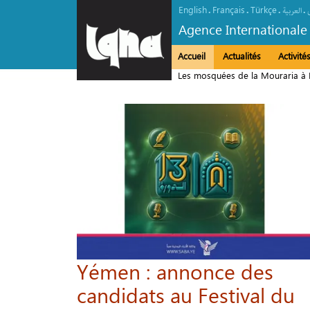
English
Français
Türkçe
.
.
.
.
العربیة
Agence Internationale
Accueil
Actualités
Activit
Les mosquées de la Mouraria à L
Yémen : annonce des
candidats au Festival du