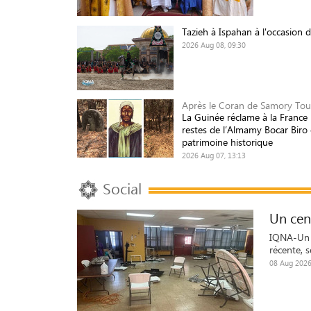
Tazieh à Ispahan à l'occasion 
2026 Aug 08, 09:30
Après le Coran de Samory Tou
La Guinée réclame à la France 
restes de l’Almamy Bocar Biro 
patrimoine historique
2026 Aug 07, 13:13
Social
Un cen
IQNA-Un ce
récente, 
08 Aug 2026