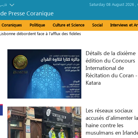
Saturday 08 August 2026 ,
فارسی
 de Presse Coranique
és Coraniques
Politique
Culture et Science
Social
Interviews et Ar
isbonne débordent face à l'afflux des fidèles
Détails de la dixième
édition du Concours
International de
Récitation du Coran -
Katara
Les réseaux sociaux
accusés d’alimenter l
haine contre les
musulmans en Irland