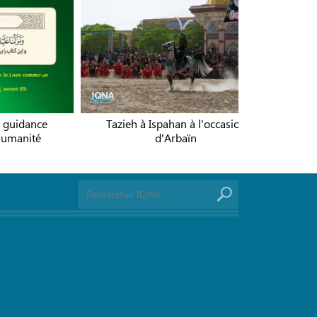
lé à
Poster | Coran, une guidance
Tazieh à I
complète pour l'humanité