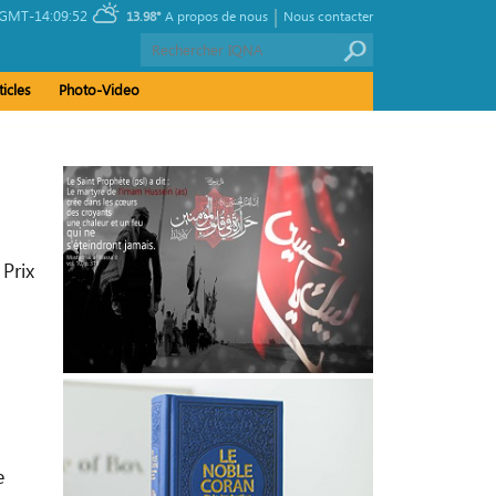
|
GMT-14:09:52
13.98°
A propos de nous
Nous contacter
ticles
Photo-Video
 Prix
a
e