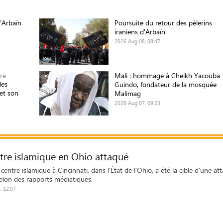
d'Arbaïn
Poursuite du retour des pèlerins
iraniens d'Arbaïn
2026 Aug 08, 08:47
ré
Mali : hommage à Cheikh Yacouba
les
Guindo, fondateur de la mosquée
et son
Malimag
2026 Aug 07, 09:25
tre islamique en Ohio attaqué
ntre islamique à Cincinnati, dans l'État de l'Ohio, a été la cible d'une at
selon des rapports médiatiques.
, 12:07