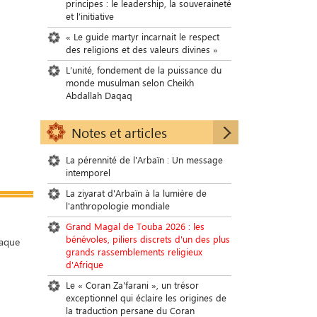
principes : le leadership, la souveraineté
et l’initiative
« Le guide martyr incarnait le respect
des religions et des valeurs divines »
L’unité, fondement de la puissance du
monde musulman selon Cheikh
Abdallah Daqaq
Notes et articles
La pérennité de l'Arbaïn : Un message
intemporel
La ziyarat d'Arbaïn à la lumière de
l'anthropologie mondiale
Grand Magal de Touba 2026 : les
bénévoles, piliers discrets d'un des plus
taque
grands rassemblements religieux
d'Afrique
Le « Coran Za'farani », un trésor
exceptionnel qui éclaire les origines de
la traduction persane du Coran