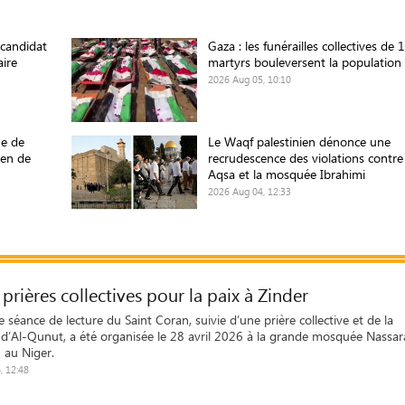
 candidat
Gaza : les funérailles collectives de 
aire
martyrs bouleversent la population
2026 Aug 05, 10:10
e de
Le Waqf palestinien dénonce une
ien de
recrudescence des violations contre
Aqsa et la mosquée Ibrahimi
2026 Aug 04, 12:33
 prières collectives pour la paix à Zinder
séance de lecture du Saint Coran, suivie d’une prière collective et de la
n d’Al-Qunut, a été organisée le 28 avril 2026 à la grande mosquée Nassar
 au Niger.
, 12:48