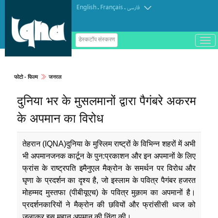
English
Français
.
.
فارسی
ب
डेस्कटॉप संस्करण
ا
ز
و
ب
س
फोटो - फिल्म
जनरल
ت
ه
दुनिया भर के मुसलमानों द्वारा पैगंबरे अकरम
ک
ر
د
के अपमान का विरोध
ن
م
ن
و
तेहरान (IQNA)दुनिया के मुस्लिम राष्ट्रों के विभिन्न शहरों में अभी
भी अपमानजनक कार्टून के पुन:प्रकाशन और इन अपमानों के लिए
फ्रांस के राष्ट्रपति इमैनुएल मैक्रोन के समर्थन पर विरोध और
घृणा के प्रदर्शन का दृश्य है, जो इस्लाम के पवित्र पैगंबर हजरत
मोहम्मद मुस्तफा (पीबीयूएच) के पवित्र मुक़ाम का अपमानों है।
प्रदर्शनकारियों ने मैक्रोन की छवियों और फ्रांसीसी ध्वज को
जलाकर इस महान अपमान की निंदा की।