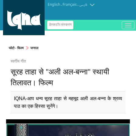
English
Français
.
.
فارسی
ب
डेस्कटॉप संस्करण
ا
ز
و
ب
س
फोटो - फिल्म
जनरल
ت
ه
स्वर्गीय गीत
ک
ر
सूरह ताहा से "अली अल-बन्ना" स्थायी
د
ن
م
तिलावत। फिल्म
ن
و
IQNA-आप धन्य सूरह ताहा से महमूद अली अल-बन्ना के श्रव्य
पाठ का एक हिस्सा सुनेंगे।