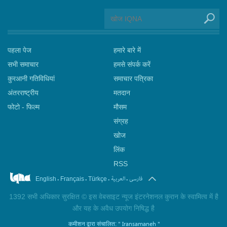
पहला पेज
हमारे बारे में
सभी समाचार
हमसे संपर्क करें
कुरआनी गतिविधियां
समाचार पत्रिका
अंतरराष्ट्रीय
मतदान
फोटो - फिल्म
मौसम
संग्रह
खोज
लिंक
RSS
.
.
.
.
فارسی
العربیة
English
Français
Türkçe
1392 सभी अधिकार सुरक्षित © इस वेबसाइट न्यूज इंटरनेशनल कुरान के स्वामित्व में है
और यह के अवैध उपयोग निषिद्ध है
" Iransamaneh "
कमीशन द्वारा संचालित: