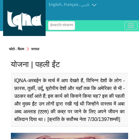
English
Français
.
.
فارسی
ب
डेस्कटॉप संस्करण
ا
ز
و
ب
س
फोटो - फिल्म
जनरल
ت
ه
योजना | पहली ईंट
ک
ر
د
ن
IQNA-अरबईन के मार्च में आप देखते हैं, विभिन्न देशों के लोग -
م
ن
फ़ारस, तुर्की, उर्दू, यूरोपीय देशों और यहाँ तक कि अमेरिका से भी -
و
उठकर वहाँ आते हैं; इस कार्य को किसने किया यह? इस की पहली
और मुख्य ईंट उन लोगों द्वारा रखी गई थी जिन्होंने वास्तव में अबा
अब्द अल्लाह (एएस) की कब्र पर जाने के लिए अपने जीवन का
बलिदान दिया था। [क्रांति के सर्वोच्च नेता 7/30/1397शम्सी]