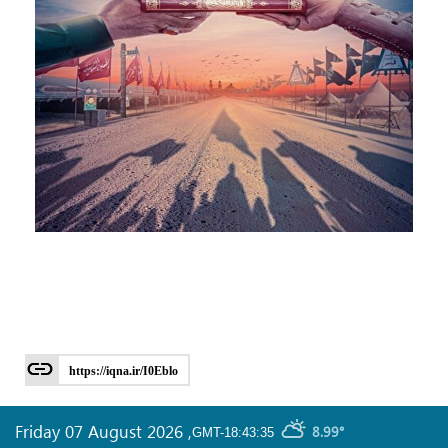
https://iqna.ir/I0Eblo
Friday 07 August 2026
,
8.99°
GMT-18:43:35