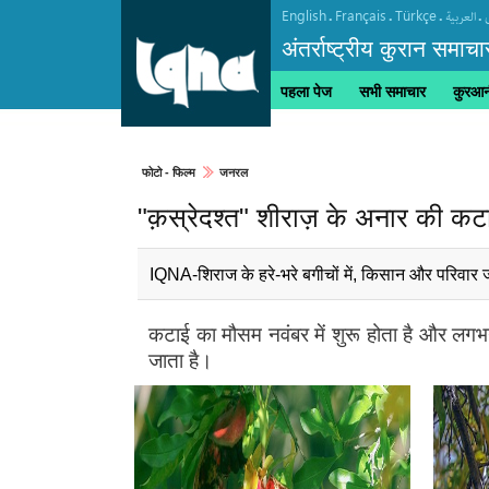
English
Français
Türkçe
.
.
.
.
العربیة
अंतर्राष्ट्रीय कुरान समाचा
पहला पेज
सभी समाचार
कुरआनी
फोटो - फिल्म
जनरल
"क़स्रेदश्त" शीराज़ के अनार की कट
IQNA-शिराज के हरे-भरे बगीचों में, किसान और परिवार जी
कटाई का मौसम नवंबर में शुरू होता है और लगभग
जाता है।