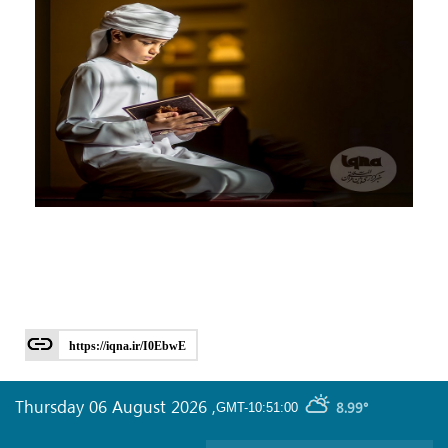
https://iqna.ir/I0EbwE
Thursday 06 August 2026
,
8.99°
GMT-10:51:00