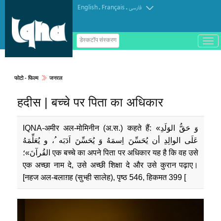
English
Français
.
.
فارسی
ب
डेस्कटॉप संस्करण
ا
ز
و
ب
س
फोटो - फिल्म
जनरल
ت
ه
हदीस | बच्चे पर पिता का अधिकार
ک
ر
د
ن
IQNA-अमीर अल-मोमिनीन (अ.स.) कहते हैं: «وَ حَقُّ الوَلَدِ
م
ن
عَلَى الوالِدِ أن یُحَسِّنَ اِسمَهُ وَ یُحَسِّنَ اَدَبَه ُ، و یُعَلِّمَهُ
و
القُرآنَ»؛ एक बच्चे का अपने पिता पर अधिकार यह है कि वह उसे
एक अच्छा नाम दे, उसे अच्छी शिक्षा दे और उसे कुरान पढ़ाए।
[नहज अल-बलाग़ह (सुभ्ही सालेह), पृष्ठ 546, हिकमत 399 [