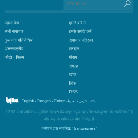
पहला पेज
हमारे बारे में
सभी समाचार
हमसे संपर्क करें
कुरआनी गतिविधियां
समाचार पत्रिका
अंतरराष्ट्रीय
मतदान
फोटो - फिल्म
मौसम
संग्रह
खोज
लिंक
RSS
.
.
.
.
فارسی
العربیة
English
Français
Türkçe
1392 सभी अधिकार सुरक्षित © इस वेबसाइट न्यूज इंटरनेशनल कुरान के स्वामित्व में है
और यह के अवैध उपयोग निषिद्ध है
" Iransamaneh "
कमीशन द्वारा संचालित: