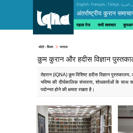
English
Français
Türkçe
.
.
.
.
العربیة
अंतर्राष्ट्रीय कुरान समाचा
पहला पेज
सभी समाचार
कुरआनी
फोटो - फिल्म
जनरल
क़ुम कुरान और हदीस विज्ञान पुस्तक
तेहरान (IQNA) क़ुम विशिष्ट हदीस विज्ञान पुस्तकालय, अ
भविष्य की दीर्घकालिक संभावना, शोधकर्ताओं के साथ स
पदोन्नत होने की क्षमता रखता है।