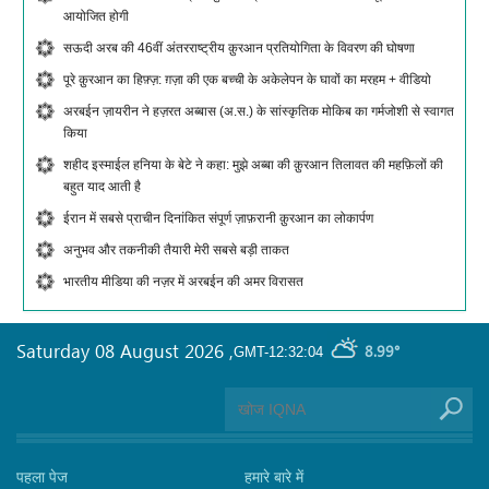
आयोजित होगी
सऊदी अरब की 46वीं अंतरराष्ट्रीय क़ुरआन प्रतियोगिता के विवरण की घोषणा
पूरे क़ुरआन का हिफ़्ज़: ग़ज़ा की एक बच्ची के अकेलेपन के घावों का मरहम + वीडियो
अरबईन ज़ायरीन ने हज़रत अब्बास (अ.स.) के सांस्कृतिक मोकिब का गर्मजोशी से स्वागत
किया
शहीद इस्माईल हनिया के बेटे ने कहा: मुझे अब्बा की क़ुरआन तिलावत की महफ़िलों की
बहुत याद आती है
ईरान में सबसे प्राचीन दिनांकित संपूर्ण ज़ाफ़रानी क़ुरआन का लोकार्पण
अनुभव और तकनीकी तैयारी मेरी सबसे बड़ी ताकत
भारतीय मीडिया की नज़र में अरबईन की अमर विरासत
Saturday 08 August 2026
,
8.99°
GMT-12:32:04
पहला पेज
हमारे बारे में