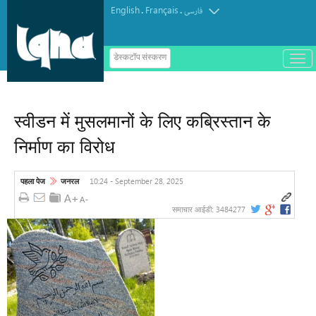
English
Français
.
.
فارسی
ب
डेस्कटॉप संस्करण
ا
टर्किश इंस्टीट्यूट ऑफ इस्लामिक थॉट का
ز
و
पुरस्कार मोरक्को के एक विचारक को दिया गया
ب
س
स्वीडन में मुसलमानों के लिए कब्रिस्तान के
ت
ه
निर्माण का विरोध
ک
ر
د
ن
10:24 - September 28, 2025
पहला पेज
जनरल
م
ن
و
3484277
समाचार आईडी: