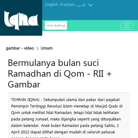
English
Français
.
.
فارسی
versi desktop
باز
و
بسته
کردن
gambar - video
Umum
منو
Bermulanya bulan suci
Ramadhan di Qom - RII +
Gambar
TEHRAN (IQNA) - Sekumpulan ulama dan pakar dari pejabat
Pemimpin Tertinggi Revolusi Islam menetap di Masjid Quds di
Qom untuk melihat hilal Ramadan, tetapi hilal tidak kelihatan
pada petang Jumaat, maka dijangka seperti yang ditunjukkan
dalam kalendar. Anak bulan Ramadan pada petang Sabtu, 2
April 2022 dapat dilihat dengan mudah di seluruh pelusuk