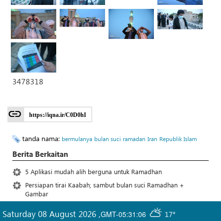
3478318
https://iqna.ir/C0D0hI
tanda nama:
bermulanya
bulan suci
ramadan
Iran
Republik Islam
Berita Berkaitan
5 Aplikasi mudah alih berguna untuk Ramadhan
Persiapan tirai Kaabah; sambut bulan suci Ramadhan +
Gambar
Saturday 08 August 2026
,
GMT-05:31:06
17°