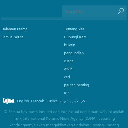
Halaman utama
Tentang kita
Semua berita
Hubungi Kami
buletin
pengundian
cuaca
Arkib
cari
pautan penting
RSS
English
Français
Türkçe
.
.
.
.
فارسی
العربیة
©
Semua hak harta industri dan intelektual dari laman web ini adalah
milik International Koranic News Agency (IQNA). Sebarang
kandungannya akan mengakibatkan tindakan undang-undang