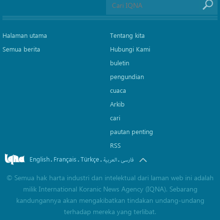
Halaman utama
Tentang kita
Semua berita
Hubungi Kami
buletin
pengundian
cuaca
Arkib
cari
pautan penting
RSS
English
Français
Türkçe
.
.
.
.
فارسی
العربیة
©
Semua hak harta industri dan intelektual dari laman web ini adalah
milik International Koranic News Agency (IQNA). Sebarang
kandungannya akan mengakibatkan tindakan undang-undang
terhadap mereka yang terlibat.