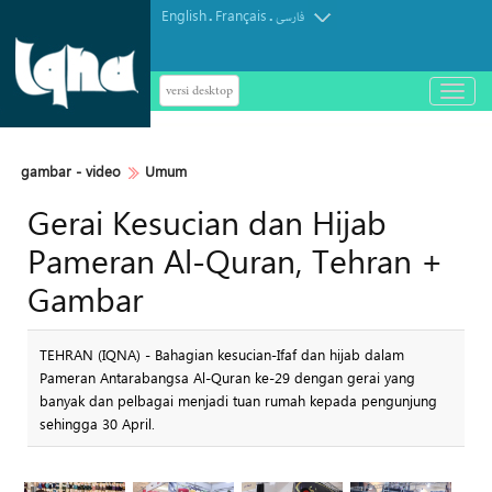
English
Français
.
.
فارسی
versi desktop
باز
و
بسته
کردن
gambar - video
Umum
منو
Gerai Kesucian dan Hijab
Pameran Al-Quran, Tehran +
Gambar
TEHRAN (IQNA) - Bahagian kesucian-Ifaf dan hijab dalam
Pameran Antarabangsa Al-Quran ke-29 dengan gerai yang
banyak dan pelbagai menjadi tuan rumah kepada pengunjung
sehingga 30 April.