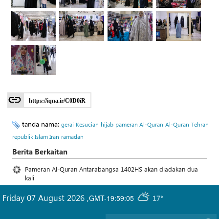
https://iqna.ir/C0D0iR
tanda nama:
gerai
Kesucian
hijab
pameran Al-Quran
Al-Quran
Tehran
republik Islam Iran
ramadan
Berita Berkaitan
Pameran Al-Quran Antarabangsa 1402HS akan diadakan dua
kali
Friday 07 August 2026
,
GMT-19:59:05
17°