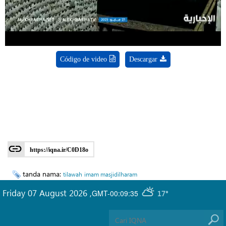
Video
Código de video
Descargar
https://iqna.ir/C0D18o
tanda nama:
tilawah
imam masjidilharam
Friday 07 August 2026
,
GMT-00:09:35
17°