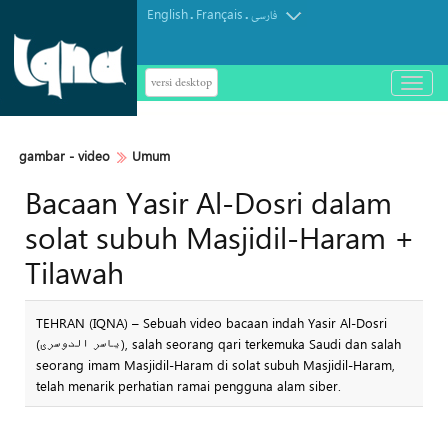
English
Français
.
.
فارسی
versi desktop
باز
و
بسته
کردن
gambar - video
Umum
منو
Bacaan Yasir Al-Dosri dalam
solat subuh Masjidil-Haram +
Tilawah
TEHRAN (IQNA) – Sebuah video bacaan indah Yasir Al-Dosri
(یاسر الدوسری), salah seorang qari terkemuka Saudi dan salah
seorang imam Masjidil-Haram di solat subuh Masjidil-Haram,
telah menarik perhatian ramai pengguna alam siber.