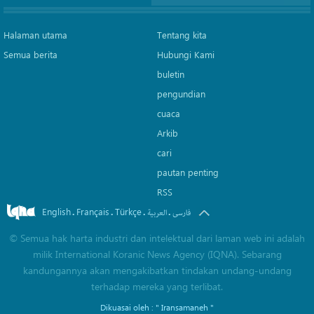
Halaman utama
Tentang kita
Semua berita
Hubungi Kami
buletin
pengundian
cuaca
Arkib
cari
pautan penting
RSS
English
Français
Türkçe
.
.
.
.
فارسی
العربیة
©
Semua hak harta industri dan intelektual dari laman web ini adalah
milik International Koranic News Agency (IQNA). Sebarang
kandungannya akan mengakibatkan tindakan undang-undang
terhadap mereka yang terlibat.
Dikuasai oleh :
" Iransamaneh "